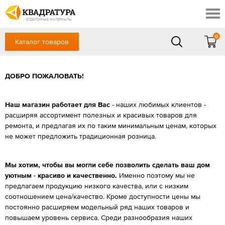
Новочеркасск
Скидки
Акции
ОТДЕЛОЧНЫЕ МАТЕРИАЛЫ
Готовые решения
0
Каталог товаров
+7 (863) 309-13-16
Доставка и оплата
Контакты
в будние дни — с 9.00 до 19.00,
Сб, Вс — выходной
ДОБРО ПОЖАЛОВАТЬ!
Отзывы
ЗАКАЗАТЬ ЗВОНОК
Вход
/
Регистрация
Наш магазин работает для Вас
- наших любимых клиентов -
расширяя ассортимент полезных и красивых товаров для
ремонта, и предлагая их по таким минимальным ценам, которых
не может предложить традиционная розница.
Мы хотим, чтобы вы могли себе позволить сделать ваш дом
уютным - красиво и качественно.
Именно поэтому мы не
предлагаем продукцию низкого качества, или с низким
соотношением цена/качество. Кроме доступности цены мы
постоянно расширяем модельный ряд наших товаров и
повышаем уровень сервиса. Среди разнообразия наших