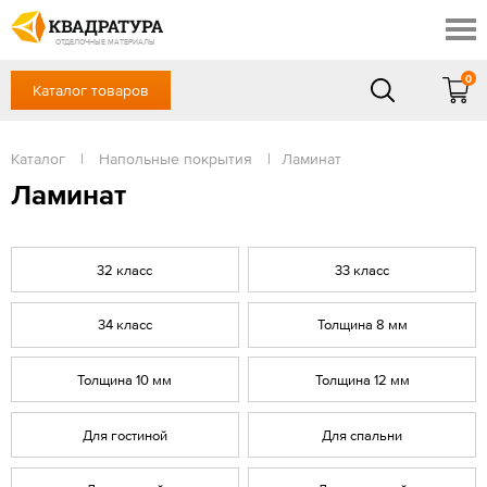
Новочеркасск
Скидки
Акции
ОТДЕЛОЧНЫЕ МАТЕРИАЛЫ
Готовые решения
0
Каталог товаров
+7 (863) 309-13-16
Доставка и оплата
Контакты
в будние дни — с 9.00 до 19.00,
Сб, Вс — выходной
Каталог
|
Напольные покрытия
|
Ламинат
Отзывы
ЗАКАЗАТЬ ЗВОНОК
Ламинат
Вход
/
Регистрация
32 класс
33 класс
34 класс
Толщина 8 мм
Толщина 10 мм
Толщина 12 мм
Для гостиной
Для спальни