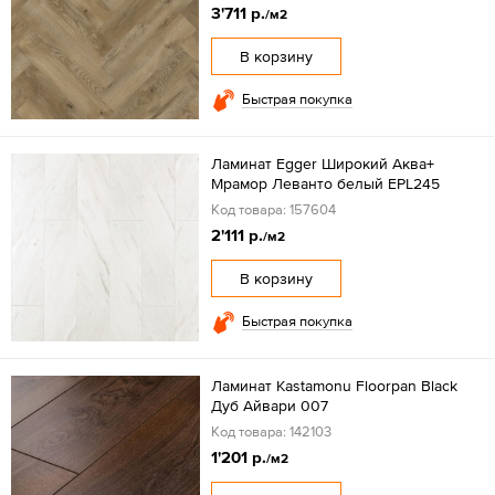
3'711 р.
/м2
В корзину
Быстрая покупка
Ламинат Egger Широкий Аква+
Мрамор Леванто белый EPL245
Код товара: 157604
2'111 р.
/м2
В корзину
Быстрая покупка
Ламинат Kastamonu Floorpan Black
Дуб Айвари 007
Код товара: 142103
1'201 р.
/м2