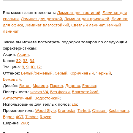
Вас может заинтересовать:
Ламинат для гостиной
,
Ламинат для
спальни
,
Ламинат для детской
,
Ламинат для прихожей
,
Ламинат
для офиса
,
Ламинат влагостойкий
,
Светлый ламинат
,
Темный
ламинат
Также вы можете посмотреть подборки товаров по следующим
характеристикам:
Акции:
Акция
;
Класс:
32
,
33
,
34
;
Толщина:
8
,
9
,
10
,
12
;
Оттенок:
Белый/бежевый
,
Серый
,
Коричневый
,
Черный
,
Бежевый
;
Дизайн:
Бетон
,
Мрамор
,
Паркет
,
Дерево
,
Елочка
;
Поверхность:
Фаска V4
,
Без фаски
,
Влагостойкий
,
Антистатичный
,
Водостойкий
;
Использование для теплых полов:
Да
;
Производитель:
Wood Style
,
Kronostar
,
Tarkett
,
Classen
,
Kastamonu
,
Egger
,
AGT
,
Timber
,
Royce
;
Ширина:
280
;