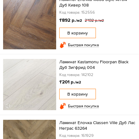
Дуб Кивер 108
Код товара: 152556
1'892 р.
2'132 р.
/м2
/м2
В корзину
Быстрая покупка
Ламинат Kastamonu Floorpan Black
Дуб Зигфрид 004
Код товара: 142102
1'201 р.
/м2
В корзину
Быстрая покупка
Ламинат Елочка Classen Ville Дуб Лас
Неграс 63264
Код товара: 161929