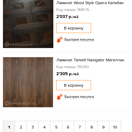
Ламинат Wood Style Opera Калибан
Код товара: 144576
2'037 р.
/м2
В корзину
Быстрая покупка
Ламинат Tarkett Navigator Mагеллан
Код товара: 115080
2'305 р.
/м2
В корзину
Быстрая покупка
1
2
3
4
5
6
7
8
9
10