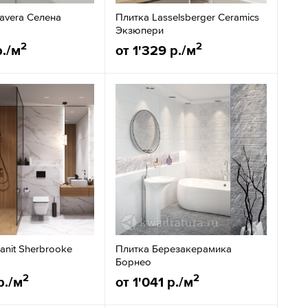
avera Селена
Плитка Lasselsberger Ceramics
Экзюпери
2
2
р./м
от 1'329 р./м
anit Sherbrooke
Плитка Березакерамика
Борнео
2
2
р./м
от 1'041 р./м