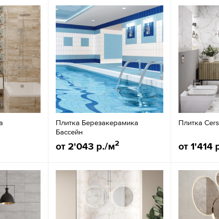
а
Плитка Березакерамика
Плитка Cers
Бассейн
2
от 2'043 р./м
от 1'414 