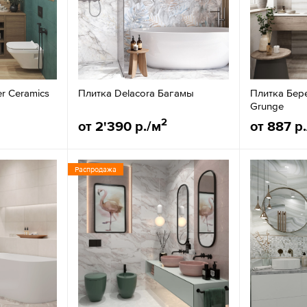
er Ceramics
Плитка Delacora Багамы
Плитка Бер
Grunge
2
от 2'390 р./м
от 887 р
Распродажа