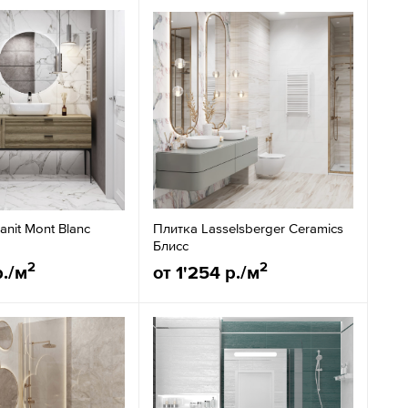
anit Mont Blanc
Плитка Lasselsberger Ceramics
Блисс
2
2
р./м
от 1'254 р./м