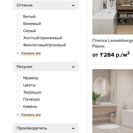
Оттенок
Белый
Бежевый
Серый
Желтый/оранжевый
Плитка Lasselsberg
Фиолетовый/розовый
Рерих
Красный/бордо
Синий/голубой
Зелёный
Коричневый
Черный
2
от 1'284 р./м
Показать все
Рисунок
Мрамор
Цветы
Терраццо
Пэчворк
Камень
Дерево
Однотонная
Бетон/Цемент
Полосы
Мозаика
Кирпич
Обои/Ткань
Орнамент
Показать все
Производитель