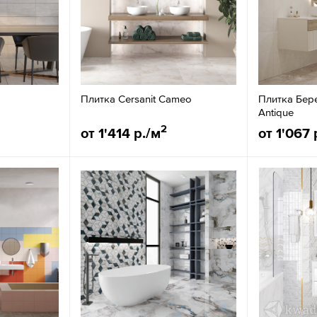
Плитка Cersanit Cameo
Плитка Бер
Antique
2
от 1'414 р./м
от 1'067 