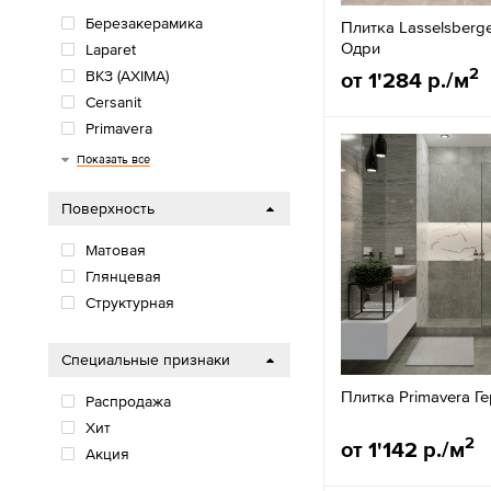
Березакерамика
Плитка Lasselsberg
Одри
Laparet
2
ВКЗ (AXIMA)
от 1'284 р./м
Cersanit
Primavera
Artkera
AltaCera
Delacora
Alma Ceramica
New Trend
Unitile
LCM
Global Tile
Lasselsberger Ceramics
Azori
Керамин
Показать все
Поверхность
Матовая
Глянцевая
Структурная
Специальные признаки
Плитка Primavera Г
Распродажа
Хит
2
от 1'142 р./м
Акция