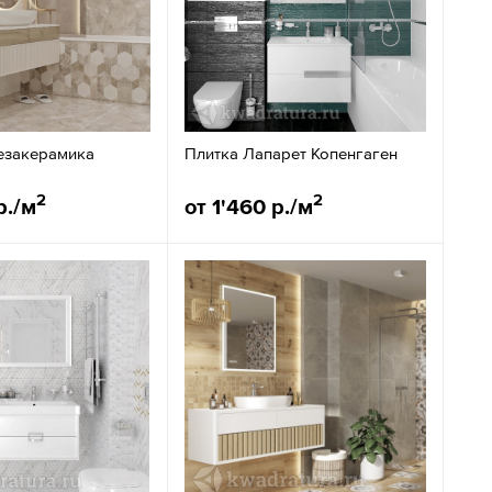
езакерамика
Плитка Лапарет Копенгаген
2
2
р./м
от 1'460 р./м