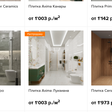
er Ceramics
Плитка Axima Канары
Плитка Prim
2
от 1'003 р./м
от 1'142 
Распродажа
еро
Плитка Axima Луизиана
Плитка Cers
2
от 1'003 р./м
от 1'973 