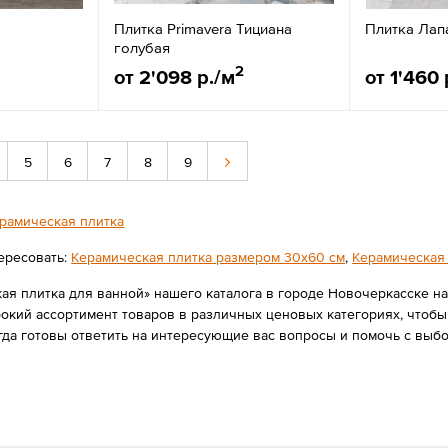
Плитка Primavera Тициана
Плитка Лап
голубая
2
от 2'098 р./м
от 1'460 
5
6
7
8
9
рамическая плитка
ересовать:
Керамическая плитка размером 30x60 см
,
Керамическая 
ая плитка для ванной» нашего каталога в городе Новочеркасске н
ий ассортимент товаров в различных ценовых категориях, чтобы в
гда готовы ответить на интересующие вас вопросы и помочь с выб