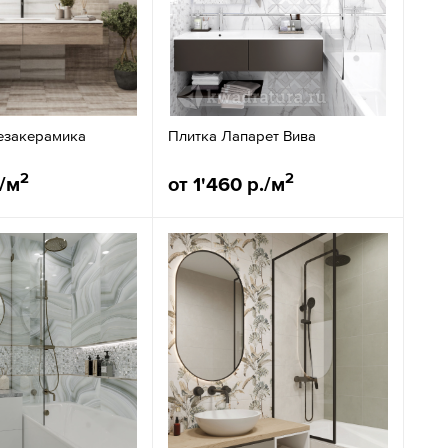
езакерамика
Плитка Лапарет Вива
2
2
./м
от 1'460 р./м