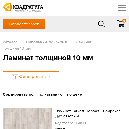
Новочеркасск
Скидки
Акции
ОТДЕЛОЧНЫЕ МАТЕРИАЛЫ
Готовые решения
0
Каталог товаров
+7 (863) 309-13-16
Доставка и оплата
Контакты
в будние дни — с 9.00 до 19.00,
Сб, Вс — выходной
Каталог
|
Напольные покрытия
|
Ламинат
|
Отзывы
Толщина 10 мм
ЗАКАЗАТЬ ЗВОНОК
Ламинат толщиной 10 мм
Вход
/
Регистрация
Фильтровать
Сортировать по:
по названию
по цене
Ламинат Tarkett Первая Сибирская
Дуб светлый
Код товара: 151810