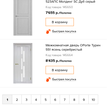
523АПС Молдинг SC Дуб серый
Код товара: 145650
7'655 р.
/Полотно
В корзину
Быстрая покупка
Межкомнатная дверь OPorte Турин
551 ясень серебристый
Код товара: 145664
8'435 р.
/Полотно
В корзину
Быстрая покупка
1
2
3
4
5
6
7
8
9
10