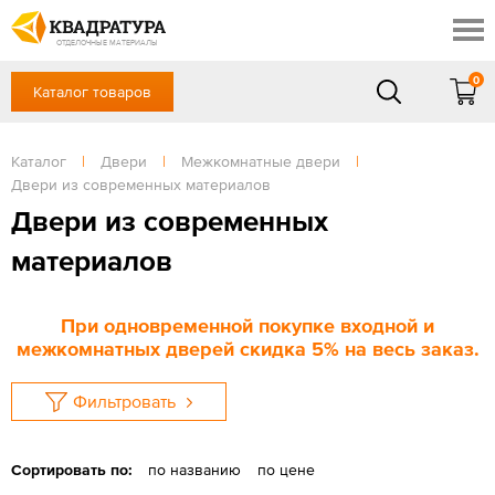
Новочеркасск
Скидки
Акции
ОТДЕЛОЧНЫЕ МАТЕРИАЛЫ
Готовые решения
0
Каталог товаров
+7 (863) 309-13-16
Доставка и оплата
Контакты
в будние дни — с 9.00 до 19.00,
Сб, Вс — выходной
Каталог
|
Двери
|
Межкомнатные двери
|
Отзывы
Двери из современных материалов
ЗАКАЗАТЬ ЗВОНОК
Двери из современных
Вход
/
Регистрация
материалов
При одновременной покупке входной и
межкомнатных дверей скидка 5% на весь заказ.
Фильтровать
Сортировать по:
по названию
по цене