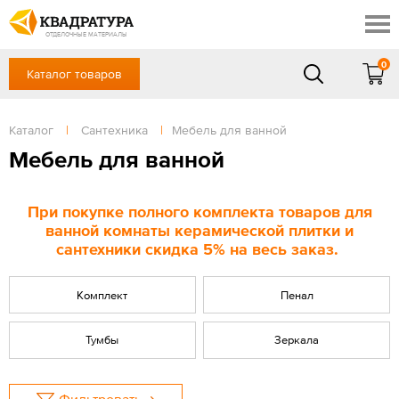
Новочеркасск
Скидки
Акции
ОТДЕЛОЧНЫЕ МАТЕРИАЛЫ
Готовые решения
0
Каталог товаров
+7 (863) 309-13-16
Доставка и оплата
Контакты
в будние дни — с 9.00 до 19.00,
Сб, Вс — выходной
Каталог
|
Сантехника
|
Мебель для ванной
Отзывы
ЗАКАЗАТЬ ЗВОНОК
Мебель для ванной
Вход
/
Регистрация
При покупке полного комплекта товаров для
ванной комнаты керамической плитки и
сантехники скидка 5% на весь заказ.
Комплект
Пенал
Тумбы
Зеркала