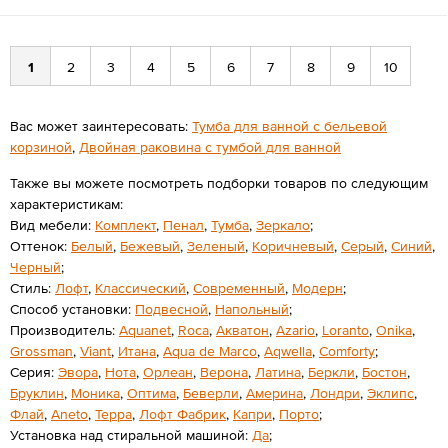
1
2
3
4
5
6
7
8
9
10
Вас может заинтересовать:
Тумба для ванной с бельевой
корзиной
,
Двойная раковина с тумбой для ванной
Также вы можете посмотреть подборки товаров по следующим
характеристикам:
Вид мебели:
Комплект
,
Пенал
,
Тумба
,
Зеркало
;
Оттенок:
Белый
,
Бежевый
,
Зеленый
,
Коричневый
,
Серый
,
Синий
,
Черный
;
Стиль:
Лофт
,
Классический
,
Современный
,
Модерн
;
Способ установки:
Подвесной
,
Напольный
;
Производитель:
Aquanet
,
Roca
,
Акватон
,
Azario
,
Loranto
,
Onika
,
Grossman
,
Viant
,
Итана
,
Aqua de Marco
,
Aqwella
,
Сomforty
;
Серия:
Эвора
,
Нота
,
Орлеан
,
Верона
,
Латина
,
Беркли
,
Бостон
,
Бруклин
,
Моника
,
Оптима
,
Беверли
,
Америна
,
Лондри
,
Эклипс
,
Флай
,
Aneto
,
Терра
,
Лофт Фабрик
,
Капри
,
Порто
;
Установка над стиральной машиной:
Да
;