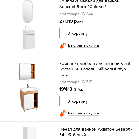
Комплект мебели для ванной
Aquanet Вега 40 белый
Код товара: 161344
27'019 р.
/кт.
В корзину
Быстрая покупка
Комплект мебели для ванной Viant
Бостон 50 напольный белый/дуб
вотан
Код товара: 161715
19'413 р.
/кт.
В корзину
Быстрая покупка
Пенал для ванной Акватон Беверли
34 L/R белый