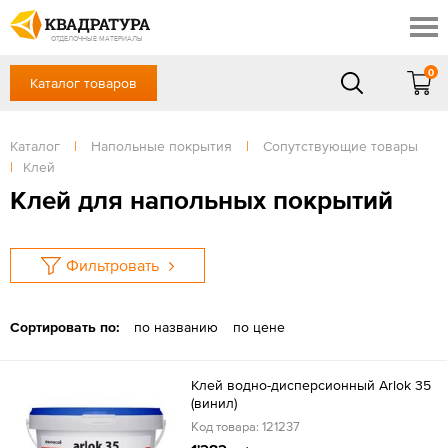
Новочеркасск
Скидки
Акции
ОТДЕЛОЧНЫЕ МАТЕРИАЛЫ
Готовые решения
0
Каталог товаров
+7 (863) 309-13-16
Доставка и оплата
Контакты
в будние дни — с 9.00 до 19.00,
Сб, Вс — выходной
Каталог
|
Напольные покрытия
|
Сопутствующие товары
Отзывы
|
Клей
ЗАКАЗАТЬ ЗВОНОК
Клей для напольных покрытий
Вход
/
Регистрация
Фильтровать
Сортировать по:
по названию
по цене
Клей водно-дисперсионный Arlok 35
(винил)
Код товара: 121237