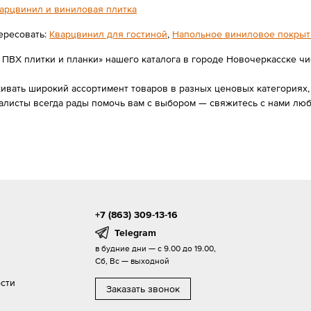
арцвинил и виниловая плитка
ересовать:
Кварцвинил для гостиной
,
Напольное виниловое покрыт
ВХ плитки и планки» нашего каталога в городе Новочеркасске числи
вать широкий ассортимент товаров в разных ценовых категориях, 
алисты всегда рады помочь вам с выбором — свяжитесь с нами лю
+7 (863) 309-13-16
Telegram
в будние дни — с 9.00 до 19.00,
Сб, Вс — выходной
сти
Заказать звонок