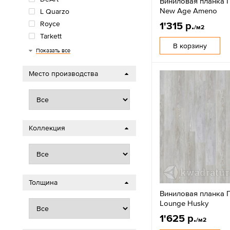
Виниловая планка П
New Age Ameno
L Quarzo
Royce
1'315 р.
/м2
Tarkett
В корзину
Timber
Кронапласт
Показать все
Место производства
Коллекция
Толщина
Виниловая планка П
Lounge Husky
1'625 р.
/м2