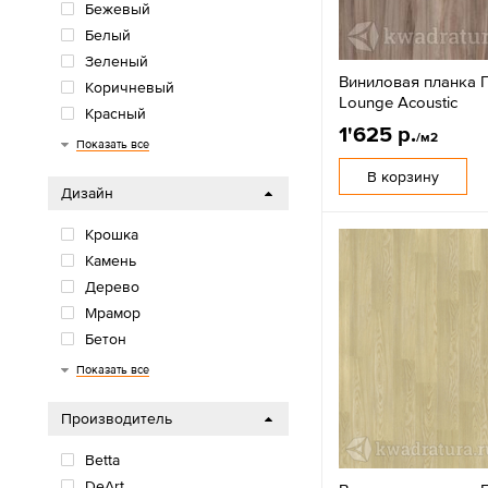
Бежевый
Белый
Зеленый
Виниловая планка П
Коричневый
Lounge Acoustic
Красный
1'625 р.
/м2
Многоцветный
Оранжевый/желтый
Розовый/фиолетовый
Серый
Синий/голубой
Черный
Показать все
В корзину
Дизайн
Крошка
Камень
Дерево
Мрамор
Бетон
Елочка
Показать все
Производитель
Betta
DeArt