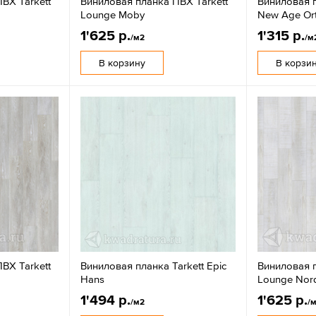
ВХ Tarkett
Виниловая планка ПВХ Tarkett
Виниловая п
Lounge Moby
New Age Or
1'625 р.
1'315 р.
/м2
/м
В корзину
В корзи
ВХ Tarkett
Виниловая планка Tarkett Epic
Виниловая п
Hans
Lounge Nord
1'494 р.
1'625 р.
/м2
/