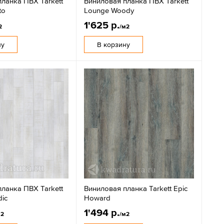
ланка ПВХ Tarkett
Виниловая планка ПВХ Tarkett
to
Lounge Woody
1'625 р.
2
/м2
ну
В корзину
ланка ПВХ Tarkett
Виниловая планка Tarkett Epic
ic
Howard
1'494 р.
м2
/м2