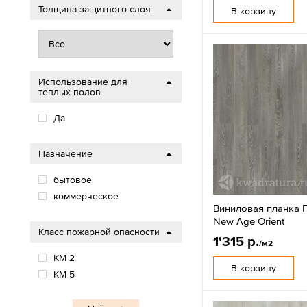
Толщина защитного слоя
В корзину
Использование для
теплых полов
Да
Назначение
бытовое
коммерческое
Виниловая планка П
New Age Orient
Класс пожарной опасности
1'315 р.
/м2
КМ 2
В корзину
КМ 5