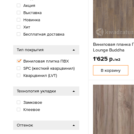
Акция
Выставка
Новинка
Хит
Бесплатная доставка
Виниловая планка П
Lounge Buddha
Тип покрытия
1'625 р.
/м2
Виниловая плитка ПВХ
SPС (жесткий кварцвинил)
В корзину
Кварцвинил (LVT)
Технология укладки
Замковое
Клеевое
Оттенок