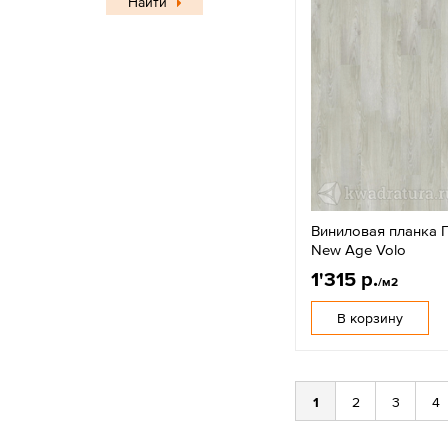
Найти
Виниловая планка П
New Age Volo
1'315 р.
/м2
В корзину
1
2
3
4