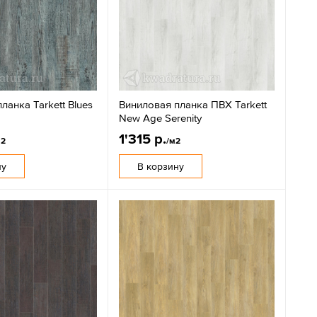
ланка Tarkett Blues
Виниловая планка ПВХ Tarkett
New Age Serenity
1'315 р.
м2
/м2
ну
В корзину