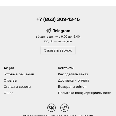
+7 (863) 309-13-16
Telegram
в будние дни — с 9.00 до 19.00,
Сб, Вс — выходной
Заказать звонок
Акции
Контакты
Готовые решения
Как сделать заказ
Отзывы
Доставка и оплата
Статьи и советы
Возврат и обмен
О нас
Политика конфиденциальности
vk
tg
г.Новочеркасск,
ул. Трамвайная, 7/9 (ПЭК)