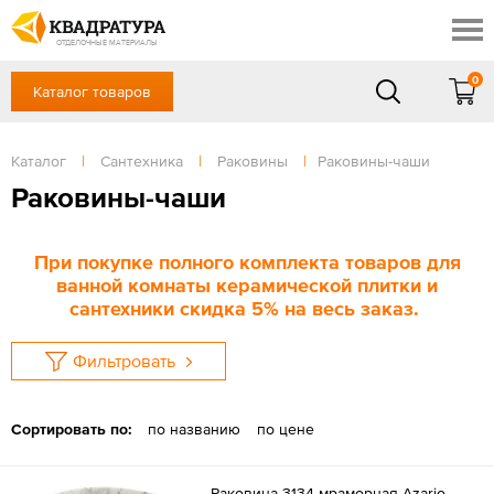
Новочеркасск
Скидки
Акции
ОТДЕЛОЧНЫЕ МАТЕРИАЛЫ
Готовые решения
0
Каталог товаров
+7 (863) 309-13-16
Доставка и оплата
Контакты
в будние дни — с 9.00 до 19.00,
Сб, Вс — выходной
Каталог
|
Сантехника
|
Раковины
|
Раковины-чаши
Отзывы
ЗАКАЗАТЬ ЗВОНОК
Раковины-чаши
Вход
/
Регистрация
При покупке полного комплекта товаров для
ванной комнаты керамической плитки и
сантехники скидка 5% на весь заказ.
Фильтровать
Сортировать по:
по названию
по цене
Раковина 3134 мраморная Azario