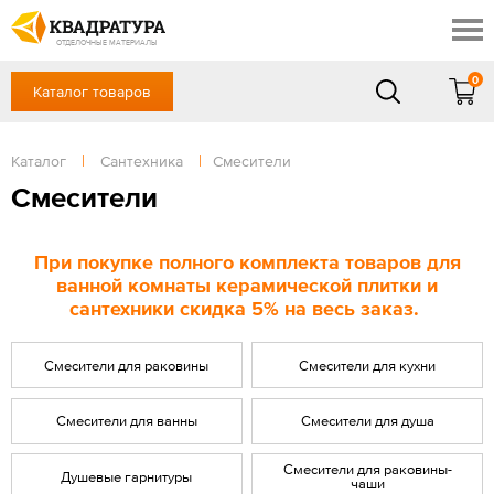
Новочеркасск
Скидки
Акции
ОТДЕЛОЧНЫЕ МАТЕРИАЛЫ
Готовые решения
0
Каталог товаров
+7 (863) 309-13-16
Доставка и оплата
Контакты
в будние дни — с 9.00 до 19.00,
Сб, Вс — выходной
Каталог
|
Сантехника
|
Смесители
Отзывы
ЗАКАЗАТЬ ЗВОНОК
Смесители
Вход
/
Регистрация
При покупке полного комплекта товаров для
ванной комнаты керамической плитки и
сантехники скидка 5% на весь заказ.
Смесители для раковины
Смесители для кухни
Смесители для ванны
Смесители для душа
Смесители для раковины-
Душевые гарнитуры
чаши