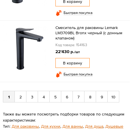
В корзину
Быстрая покупка
Смеситель для раковины Lemark
LM3709BL Bronx черный (с донным
клапаном)
Код товара: 154163
22'430 р.
/шт
В корзину
Быстрая покупка
1
2
3
4
5
6
7
8
9
10
Также вы можете посмотреть подборки товаров по следующим
характеристикам:
Тип:
Для раковины
,
Для кухни
,
Для ванны
,
Для душа
,
Душевые