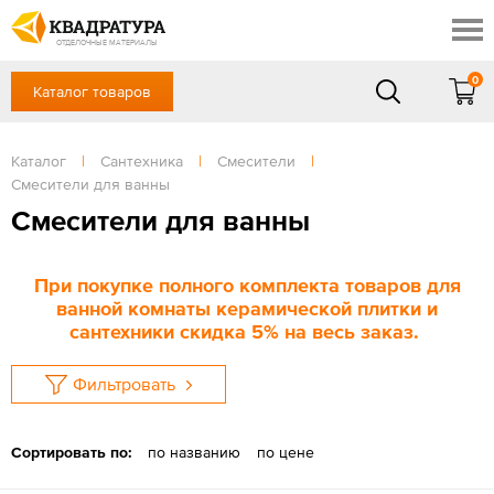
Новочеркасск
Скидки
Акции
ОТДЕЛОЧНЫЕ МАТЕРИАЛЫ
Готовые решения
0
Каталог товаров
+7 (863) 309-13-16
Доставка и оплата
Контакты
в будние дни — с 9.00 до 19.00,
Сб, Вс — выходной
Каталог
|
Сантехника
|
Смесители
|
Отзывы
Смесители для ванны
ЗАКАЗАТЬ ЗВОНОК
Смесители для ванны
Вход
/
Регистрация
При покупке полного комплекта товаров для
ванной комнаты керамической плитки и
сантехники скидка 5% на весь заказ.
Фильтровать
Сортировать по:
по названию
по цене