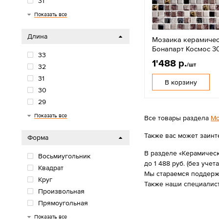
31
32
33
Показать все
Длина
Мозаика керамиче
Бонапарт Космос 3
33
1'488 р.
/шт
32
31
В корзину
30
29
28
27
26
Показать все
Все товары раздела
Мо
Также вас может заинт
Форма
В разделе «Керамическ
Восьмиугольник
до 1 488 руб. (без учета
Квадрат
Мы стараемся поддержи
Круг
Также наши специалис
Произвольная
Прямоугольная
Ромб
Шестиугольник
Показать все