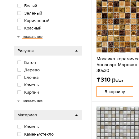
Белый
Зеленый
Коричневый
Красный
Многоцветный
Оранжевый/желтый
Розовый/фиолетовый
Серый
Синий/голубой
Черный
Показать все
Рисунок
Мозаика керамиче
Бетон
Бонапарт Марокко 
Дерево
30х30
Елочка
1'310 р.
/шт
Камень
В корзину
Кирпич
Моноколор
Мрамор
Обои
Орнамент
Паркет
Терраццо
Травертин
Цветы
Цемент
Показать все
Материал
Камень
Камень/стекло