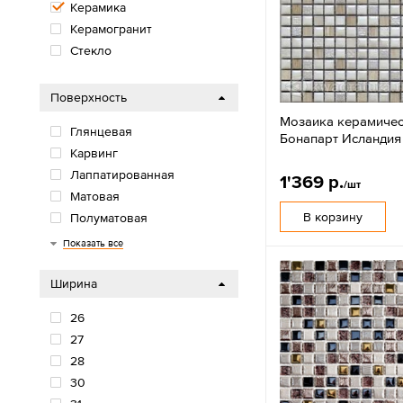
Керамика
Керамогранит
Стекло
Поверхность
Мозаика керамиче
Глянцевая
Бонапарт Исландия
Карвинг
Лаппатированная
1'369 р.
/шт
Матовая
В корзину
Полуматовая
Сахарная
Структурная
Показать все
Ширина
26
27
28
30