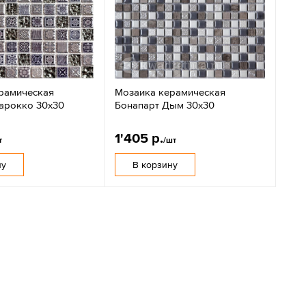
рамическая
Мозаика керамическая
арокко 30х30
Бонапарт Дым 30х30
1'405 р.
т
/шт
ну
В корзину