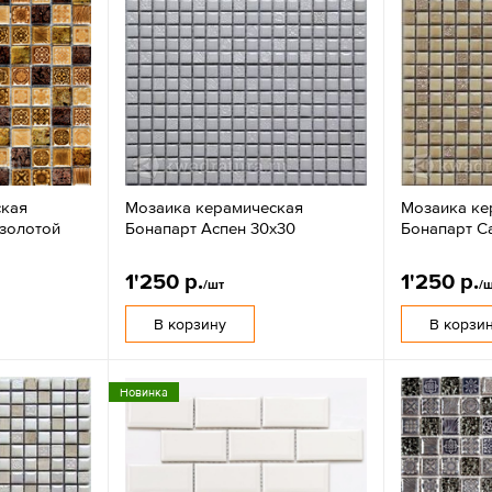
ская
Мозаика керамическая
Мозаика ке
золотой
Бонапарт Аспен 30х30
Бонапарт С
1'250 р.
1'250 р.
/шт
/
В корзину
В корзи
Новинка