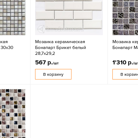
ская
Мозаика керамическая
Мозаика ке
 30х30
Бонапарт Брикет белый
Бонапарт М
28,7х29,2
567 р.
1'310 р.
/шт
/ш
В корзину
В корзи