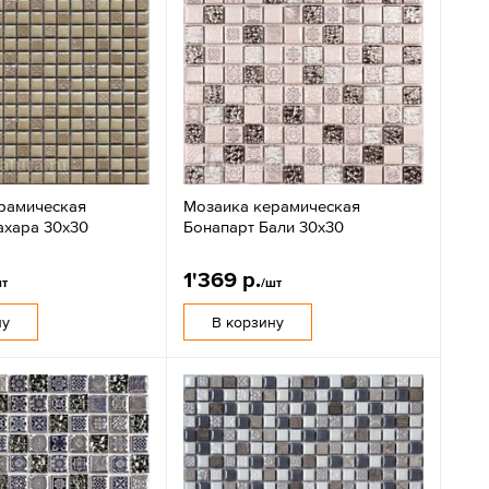
рамическая
Мозаика керамическая
ахара 30х30
Бонапарт Бали 30х30
1'369 р.
шт
/шт
ну
В корзину