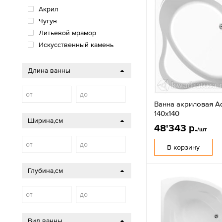
Акрил
Чугун
Литьевой мрамор
Искусственный камень
Длина ванны
от
до
Ванна акриловая Aq
140х140
Ширина,см
48'343 р.
/шт
от
до
В корзину
Глубина,см
от
до
Вид ванны