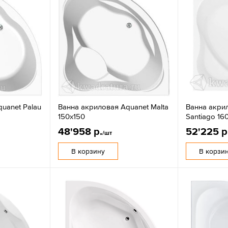
uanet Palau
Ванна акриловая Aquanet Malta
Ванна акри
150х150
Santiago 16
48'958 р.
52'225 р
/шт
В корзину
В корзи