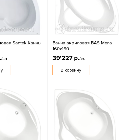
ловая Santek Канны
Ванна акриловая BAS Мега
160х160
.
39'227 р.
/шт
/кт.
ну
В корзину