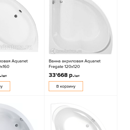
ловая Aquanet
Ванна акриловая Aquanet
0х160
Fregate 120x120
.
33'668 р.
/шт
/шт
ну
В корзину