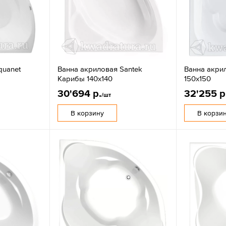
quanet
Ванна акриловая Santek
Ванна акри
Карибы 140х140
150х150
30'694 р.
32'255 р
/шт
В корзину
В корзи