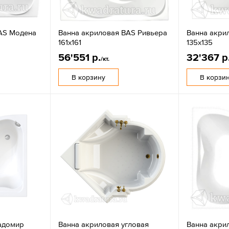
AS Модена
Ванна акриловая BAS Ривьера
Ванна акри
161х161
135х135
56'551 р.
32'367 р
/кт.
В корзину
В корзи
адомир
Ванна акриловая угловая
Ванна акри