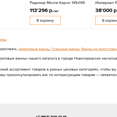
Радомир Монте-Карло 149х149
Империал 1
113'296 р.
38'000 р
/шт
В корзину
В корзи
нны
ересовать:
Акриловые ванны
,
Стальные ванны
,
Ванны из искусстве
риловые ванны» нашего каталога в городе Новочеркасске насчитывае
ий ассортимент товаров в разных ценовых категориях, чтобы вы с
овы проконсультировать вас по интересующим товарам — свяжитес
+7 (863) 309-13-16