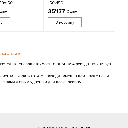
50х150
150x150
.
35'177 р.
/шт
/шт
ну
В корзину
нного камня
.
тся 16 товаров стоимостью от 30 694 руб. до 113 296 руб.
могли выбрать то, что подходит именно вам. Также наши
ь с нами любым удобным для вас способом.
© "КВАДРАТУРА", 2011-2026г.