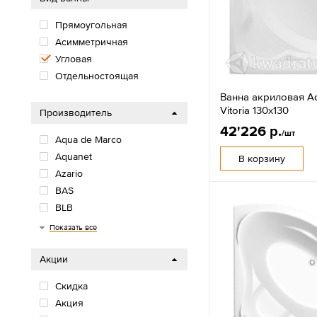
Прямоугольная
Асимметричная
Угловая
Отдельностоящая
Ванна акриловая A
Vitoria 130х130
Производитель
42'226 р.
/шт
Aqua de Marco
Aquanet
В корзину
Azario
BAS
BLB
Cersanit
Diwo
Goldman
Grossman
Kaldewei
Loranto
Niagara
Oda
Radomir
Roca
Santek
Stworki
Veconi
Показать все
Акции
Скидка
Акция