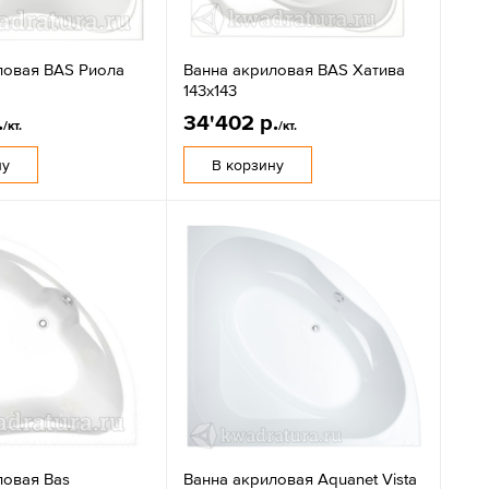
ловая BAS Риола
Ванна акриловая BAS Хатива
143х143
.
34'402 р.
/кт.
/кт.
ну
В корзину
ловая Bas
Ванна акриловая Aquanet Vista