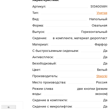
Артикул:
S13400WH
Тип:
Унитаз
Вид:
Напольный
Форма:
Овальная
Выпуск:
Горизонтальный
Сидение:
в комплекте, материал дюропласт
Материал:
Фарфор
С быстросъемным сиденьем:
Да
Антивсплеск:
Да
Безободковый:
Да
Цвет:
Белый
Производитель:
Stworki
Место производства:
Россия
Режим слива
две кнопки (режим
воды:
эконом)
Сидение в комплекте:
Да
Сидение с микролифтом:
Да