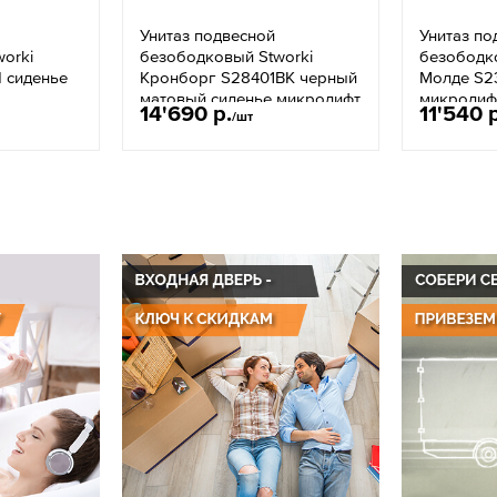
Унитаз подвесной
Унитаз по
orki
безободковый Stworki
безободк
 сиденье
Кронборг S28401BK черный
Молде S2
матовый сиденье микролифт
микролиф
14'690 р.
11'540 
/шт