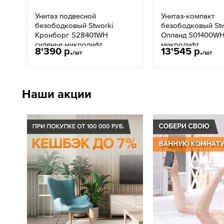
Унитаз подвесной
Унитаз-компакт
безободковый Stworki
безободковый Stw
Кронборг S28401WH
Олланд S01400WH
сиденье микролифт
микролифт
8'390 р.
13'545 р.
/шт
/шт
Наши акции