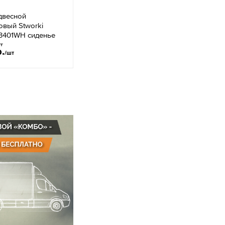
двесной
овый Stworki
3401WH сиденье
т
р.
/шт