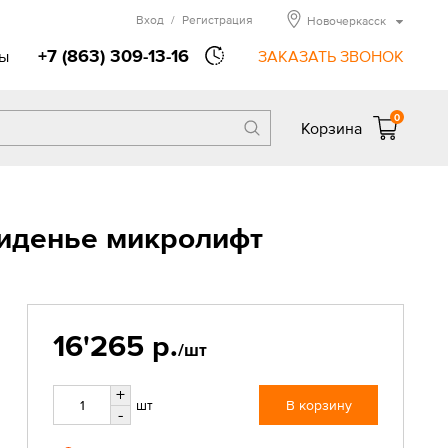
Вход
/
Регистрация
Новочеркасск
+7 (863) 309-13-16
ы
ЗАКАЗАТЬ ЗВОНОК
0
Корзина
сиденье микролифт
16'265 р.
/шт
+
шт
В корзину
-