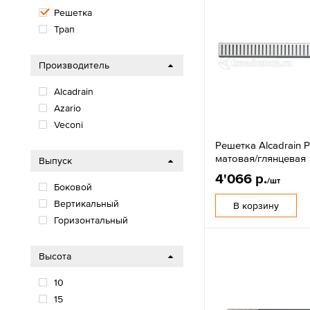
Решетка
Трап
Производитель
Alcadrain
Azario
Veconi
Решетка Alcadrain P
матовая/глянцевая
Выпуск
4'066 р.
/шт
Боковой
Вертикальный
В корзину
Горизонтальный
Высота
10
15