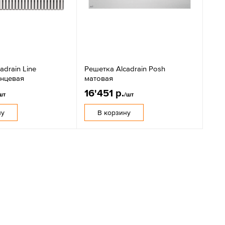
adrain Line
Решетка Alcadrain Posh
янцевая
матовая
16'451 р.
шт
/шт
ну
В корзину