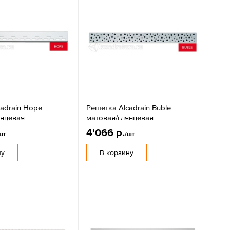
adrain Hope
Решетка Alcadrain Buble
янцевая
матовая/глянцевая
4'066 р.
шт
/шт
ну
В корзину