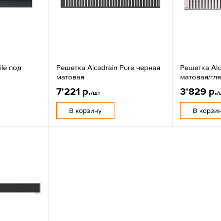
ile под
Решетка Alcadrain Pure черная
Решетка Alc
матовая
матовая/гл
7'221 р.
3'829 р.
/шт
/
В корзину
В корзи