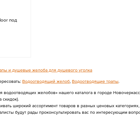
loor под
апы и душевые желоба для душевого уголка
ересовать:
Водоотводящий желоб
,
Водоотводящие трапы
.
я водоотводящих желобов» нашего каталога в городе Новочеркасск
а скидок).
вать широкий ассортимент товаров в разных ценовых категориях, 
иалисты будут рады проконсультировать вас по интересующим вопр