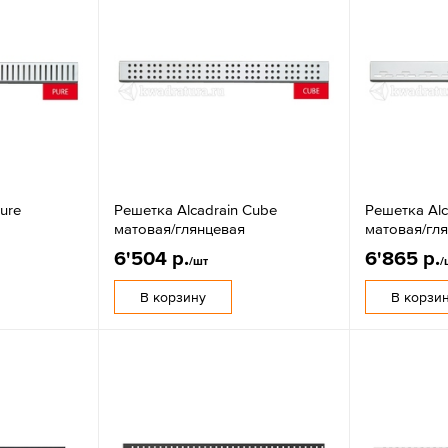
ure
Решетка Alcadrain Cube
Решетка Alc
матовая/глянцевая
матовая/гл
6'504 р.
6'865 р.
/шт
/
В корзину
В корзи