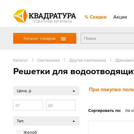
Скидки
Акции
ОТДЕЛОЧНЫЕ МАТЕРИАЛЫ
Каталог товаров
Каталог
|
Сантехника
|
Другая сантехника
|
Дренажн
Решетки для водоотводящи
При покупке полн
Цена, р.
от
до
Сортировать по:
по 
Тип
Желоб