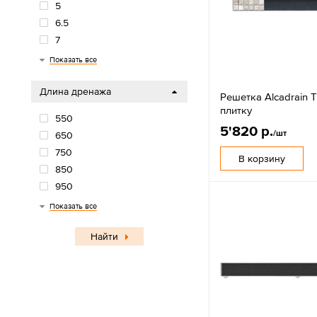
5
6.5
7
9
Показать все
Длина дренажа
Решетка Alcadrain T
плитку
550
5'820 р.
/шт
650
750
В корзину
850
950
1050
1150
-
300
Показать все
Найти