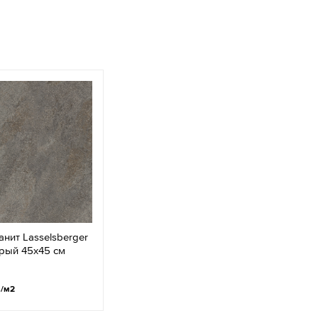
нит Lasselsberger
рый 45x45 см
.
/м2