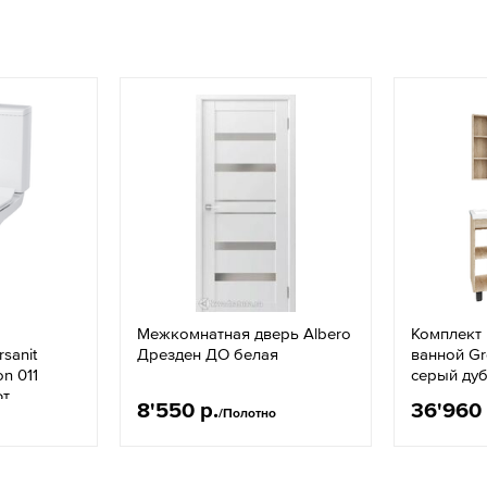
Межкомнатная дверь Albero
Комплект
sanit
Дрезден ДО белая
ванной G
n 011
серый ду
фт
8'550 р.
36'960 
/Полотно