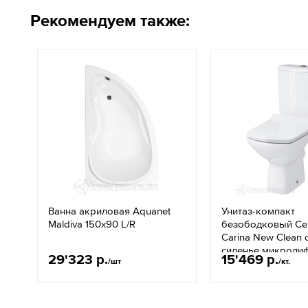
Рекомендуем также:
Ванна акриловая Aquanet
Унитаз-компакт
Maldiva 150х90 L/R
безободковый Cer
Carina New Clean o
сиденье микроли
29'323 р.
15'469 р.
/шт
/кт.