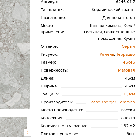
Артикул:
6246-0117
Тип плитки:
Керамический гранит
Назначение:
Для пола и стен
Место
Ванная комната, Холл/
применения:
гостиная, Общественные
помещения, Кухня
Оттенок:
Серый
Рисунок:
Камень
,
Терраццо
Размер:
45х45
Поверхность:
Матовая
Длина:
45см
Ширина:
45см
Толщина:
0,8см
Производитель:
Lasselsberger Ceramics
Место производства:
Россия
Коллекция:
Спектр
Количество в упаковке:
1.62 м2
Плиток в упаковке:
8шт.