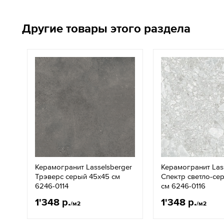
Другие товары этого раздела
Керамогранит Lasselsberger
Керамогранит Las
Трэверс серый 45x45 см
Спектр светло-се
6246-0114
см 6246-0116
1'348 р.
1'348 р.
/м2
/м2