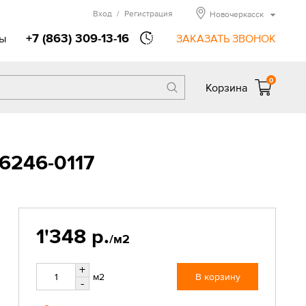
Вход
/
Регистрация
Новочеркасск
+7 (863) 309-13-16
ы
ЗАКАЗАТЬ ЗВОНОК
0
Корзина
6246-0117
1'348 р.
/м2
+
м2
В корзину
-