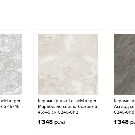
selsberger
Керамогранит Lasselsberger
Керамогра
рый 45x45
Мирабелло светло-бежевый
Асгард се
45x45 см 6246-0112
6246-0118
1'348 р.
1'348 р
/м2