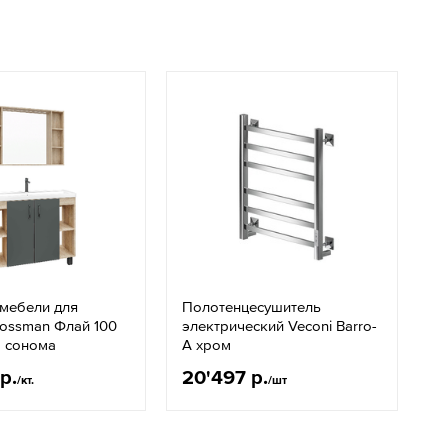
 мебели для
Полотенцесушитель
rossman Флай 100
электрический Veconi Barro-
б сонома
A хром
р.
20'497 р.
/кт.
/шт