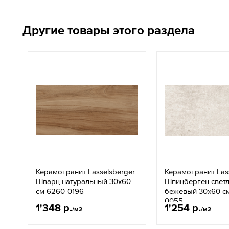
Другие товары этого раздела
Керамогранит Lasselsberger
Керамогранит Las
Шварц натуральный 30x60
Шпицберген светл
см 6260-0196
бежевый 30x60 с
0055
1'348 р.
1'254 р.
/м2
/м2