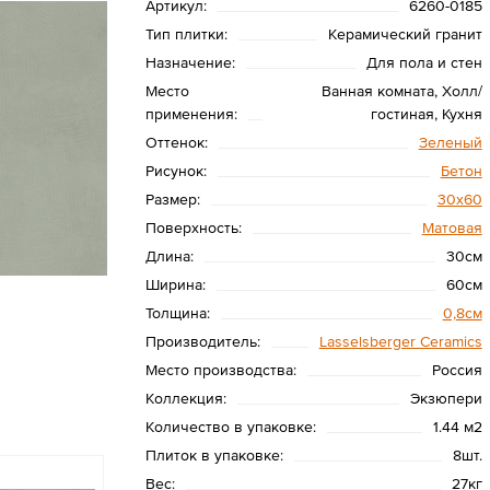
Артикул:
6260-0185
Тип плитки:
Керамический гранит
Назначение:
Для пола и стен
Место
Ванная комната, Холл/
применения:
гостиная, Кухня
Оттенок:
Зеленый
Рисунок:
Бетон
Размер:
30x60
Поверхность:
Матовая
Длина:
30см
Ширина:
60см
Толщина:
0,8см
Производитель:
Lasselsberger Ceramics
Место производства:
Россия
Коллекция:
Экзюпери
Количество в упаковке:
1.44 м2
Плиток в упаковке:
8шт.
Вес:
27кг