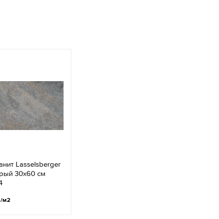
нит Lasselsberger
рый 30x60 см
4
.
/м2