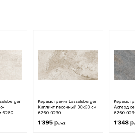
selsberger
Керамогранит Lasselsberger
Керамогра
о-
Киплинг песочный 30x60 см
Асгард се
м 6260-
6260-0230
6260-023
1'395 р.
1'348 р
/м2