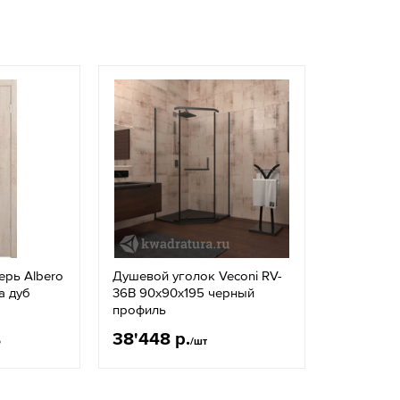
ерь Albero
Душевой уголок Veconi RV-
а дуб
36B 90x90х195 черный
профиль
38'448 р.
о
/шт