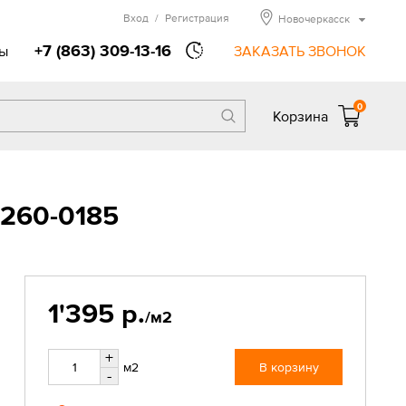
Вход
/
Регистрация
Новочеркасск
+7 (863) 309-13-16
ы
ЗАКАЗАТЬ ЗВОНОК
0
Корзина
6260-0185
1'395 р.
/м2
+
м2
В корзину
-