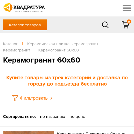
Новочеркасск
Скидки
Акции
ОТДЕЛОЧНЫЕ МАТЕРИАЛЫ
Готовые решения
0
Каталог товаров
+7 (863) 309-13-16
Доставка и оплата
Контакты
в будние дни — с 9.00 до 19.00,
Сб, Вс — выходной
Каталог
|
Керамическая плитка, керамогранит
|
Отзывы
Керамогранит
|
Керамогранит 60х60
ЗАКАЗАТЬ ЗВОНОК
Керамогранит 60х60
Вход
/
Регистрация
Купите товары из трех категорий и доставка по
городу до подъезда бесплатно
Фильтровать
Сортировать по:
по названию
по цене
Керамогранит Пиастрелла Долфин