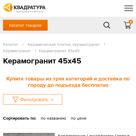
Новочеркасск
Скидки
Акции
ОТДЕЛОЧНЫЕ МАТЕРИАЛЫ
Готовые решения
0
Каталог товаров
+7 (863) 309-13-16
Доставка и оплата
Контакты
в будние дни — с 9.00 до 19.00,
Сб, Вс — выходной
Каталог
|
Керамическая плитка, керамогранит
|
Отзывы
Керамогранит
|
Керамогранит 45х45
ЗАКАЗАТЬ ЗВОНОК
Керамогранит 45х45
Вход
/
Регистрация
Купите товары из трех категорий и доставка по
городу до подъезда бесплатно
Фильтровать
Сортировать по:
по названию
по цене
Керамогранит Lasselsberger Цемент