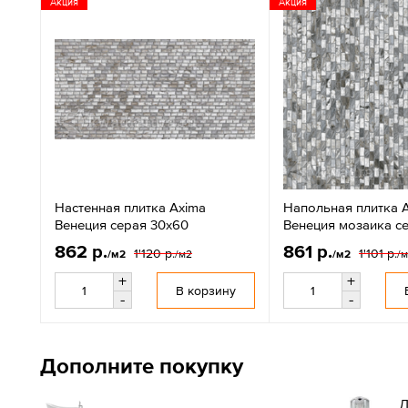
Акция
Акция
Настенная плитка Axima
Напольная плитка 
Венеция серая 30x60
Венеция мозаика с
862 р.
861 р.
1'120 р.
1'101 р.
/м2
/м2
/м2
/
+
+
В корзину
-
-
Дополните покупку
Д