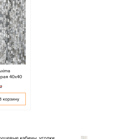
Axima
ерая 40x40
м2
В корзину
ушевые кабины, уголки,