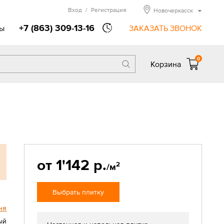
Вход
/
Регистрация
Новочеркасск
+7 (863) 309-13-16
ы
ЗАКАЗАТЬ ЗВОНОК
0
Корзина
от 1'142 р.
2
/м
Выбрать плитку
ня
ый