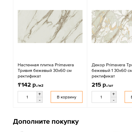
Настенная плитка Primavera
Декор Primavera Тр
Тривия бежевый 30x60 см
бежевый 1 30x60 с
ректификат
ректификат
1'142 р.
215 р.
/м2
/шт
+
+
В корзину
-
-
Дополните покупку