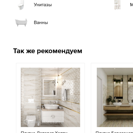
М
Унитазы
Ванны
Так же рекомендуем
Плитка Лапарет Хэппи
Плитка Березаке