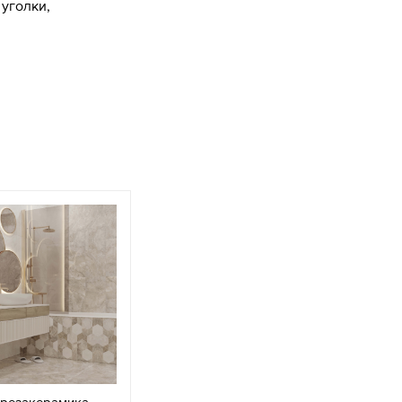
уголки,
ерезакерамика