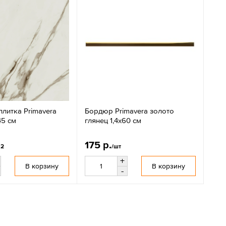
литка Primavera
Бордюр Primavera золото
45 см
глянец 1,4х60 см
175 р.
м2
/шт
+
В корзину
В корзину
-