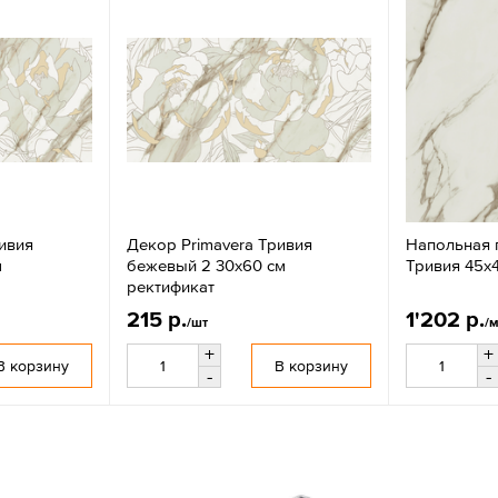
ивия
Декор Primavera Тривия
Напольная п
м
бежевый 2 30x60 см
Тривия 45x
ректификат
215 р.
1'202 р.
/шт
/
+
+
В корзину
В корзину
-
-