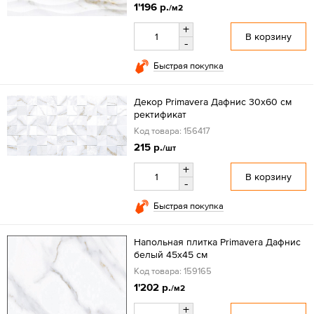
1'196 р.
/м2
+
В корзину
-
Быстрая покупка
Декор Primavera Дафнис 30x60 см
ректификат
Код товара: 156417
215 р.
/шт
+
В корзину
-
Быстрая покупка
Напольная плитка Primavera Дафнис
белый 45x45 см
Код товара: 159165
1'202 р.
/м2
+