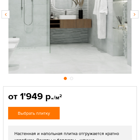
от 1'949 р.
2
/м
Выбрать плитку
Настенная и напольная плитка отгружается кратно