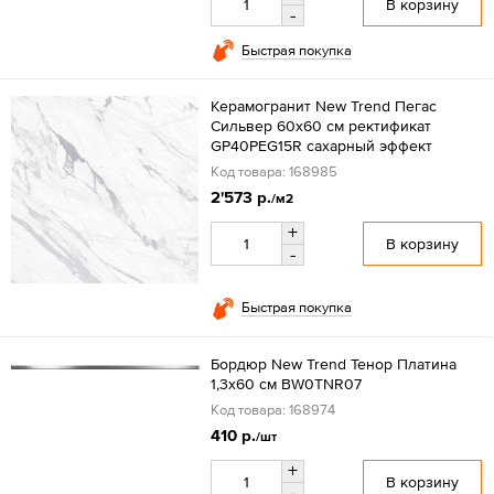
В корзину
-
Быстрая покупка
Керамогранит New Trend Пегас
Сильвер 60x60 см ректификат
GP40PEG15R сахарный эффект
Код товара: 168985
2'573 р.
/м2
+
В корзину
-
Быстрая покупка
Бордюр New Trend Тенор Платина
1,3x60 см BW0TNR07
Код товара: 168974
410 р.
/шт
+
В корзину
-