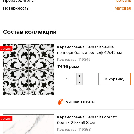
Производитель:
Cersanit
Поверхность:
Матовая
Состав коллекции
Керамогранит Cersanit Sevilla
Акция
пэчворк белый рельеф 42x42 см
Код товара: 149349
1'446 р.
/м2
+
В корзину
-
Быстрая покупка
Керамогранит Cersanit Lorenzo
Акция
белый 29,7x59,8 см
Код товара: 149358