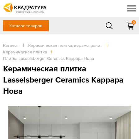
Новочеркасск
Скидки
Акции
ОТДЕЛОЧНЫЕ МАТЕРИАЛЫ
Готовые решения
0
Каталог товаров
+7 (863) 309-13-16
Доставка и оплата
Контакты
в будние дни — с 9.00 до 19.00,
Сб, Вс — выходной
Каталог
|
Керамическая плитка, керамогранит
|
Отзывы
Керамическая плитка
|
ЗАКАЗАТЬ ЗВОНОК
Плитка Lasselsberger Ceramics Каррара Нова
Вход
/
Регистрация
Керамическая плитка
Lasselsberger Ceramics Каррара
Нова