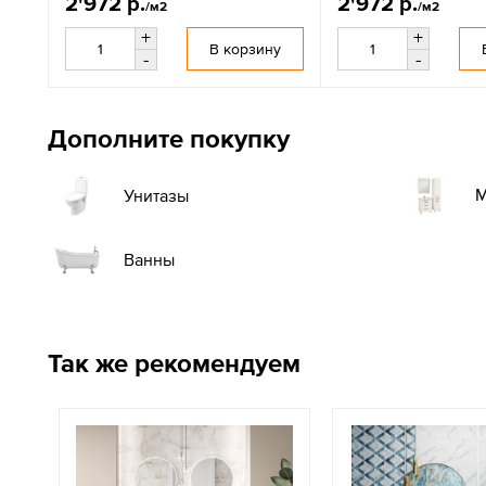
2'972 р.
2'972 р.
/м2
/м2
+
+
В корзину
-
-
Дополните покупку
М
Унитазы
Ванны
Так же рекомендуем