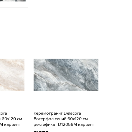
cora
Керамогранит Delacora
 60x120 см
Вотерфол синий 60x120 см
M карвинг
ректификат D12056M карвинг