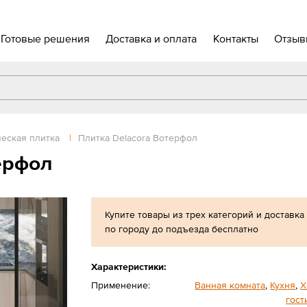
Готовые решения
Доставка и оплата
Контакты
Отзыв
еская плитка
|
Плитка Delacora Вотерфол
ерфол
Купите товары из трех категорий и доставка
по городу до подъезда бесплатно
Характеристики:
Применение:
Ванная комната
,
Кухня
,
Х
гост