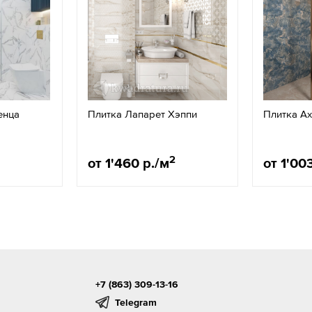
енца
Плитка Лапарет Хэппи
Плитка Ax
2
от 1'460 р./м
от 1'00
+7 (863) 309-13-16
Telegram