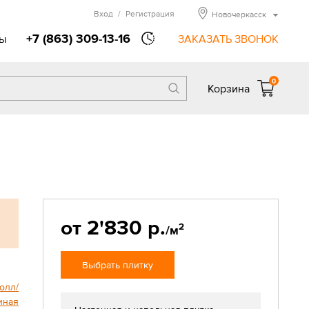
Вход
/
Регистрация
Новочеркасск
+7 (863) 309-13-16
ы
ЗАКАЗАТЬ ЗВОНОК
0
Корзина
от 2'830 р.
2
/м
Выбрать плитку
олл/
иная