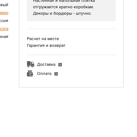
Настенная и напольная плитка
евый
отгружается кратно коробкам.
амор
Декоры и бордюры - штучно.
ссия
cora
урная
Расчет на месте
Гарантия и возврат
Доставка
Оплата