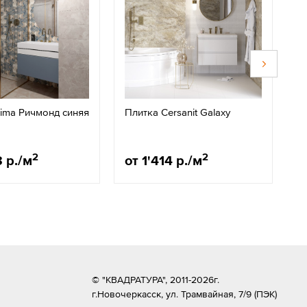
ima Ричмонд синяя
Плитка Cersanit Galaxy
П
C
2
2
3 р./м
от 1'414 р./м
о
© "КВАДРАТУРА", 2011-2026г.
г.Новочеркасск,
ул. Трамвайная, 7/9 (ПЭК)