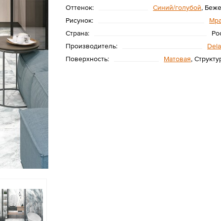
Оттенок:
Синий/голубой
, Беж
Рисунок:
Мр
Страна:
Ро
Производитель:
Dela
Поверхность:
Матовая
, Структ