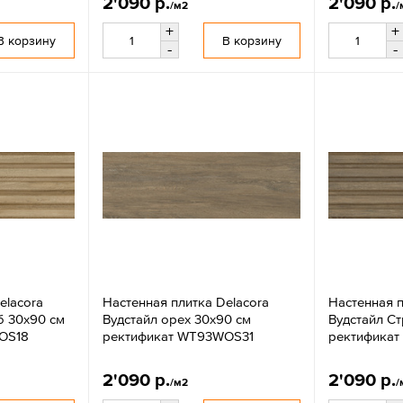
2'090 р.
2'090 р.
/м2
/
+
+
В корзину
В корзину
-
-
elacora
Настенная плитка Delacora
Настенная п
б 30x90 см
Вудстайл орех 30x90 см
Вудстайл Ст
OS18
ректификат WT93WOS31
ректифика
2'090 р.
2'090 р.
/м2
/