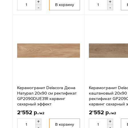
+
+
В корзину
-
-
Керамогранит Delacora Дюна
Керамогранит Delac
Натурал 20x90 см ректификат
каштановый 20x90
GP2090DUE31R карвинг
ректификат GP209
сахарный эффект
карвинг сахарный 
2'552 р.
2'552 р.
/м2
/м2
+
+
В корзину
-
-