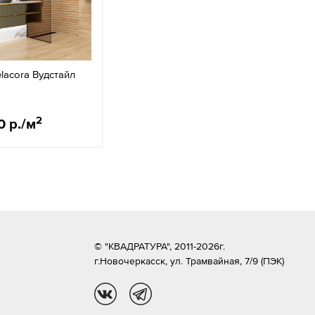
lacora Вудстайл
2
0 р./м
© "КВАДРАТУРА", 2011-2026г.
г.Новочеркасск,
ул. Трамвайная, 7/9 (ПЭК)
vk
tg