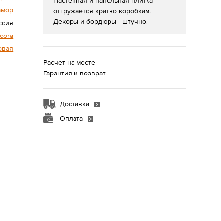
Настенная и напольная плитка
амор
отгружается кратно коробкам.
Декоры и бордюры - штучно.
ссия
cora
овая
Расчет на месте
Гарантия и возврат
Доставка
Оплата