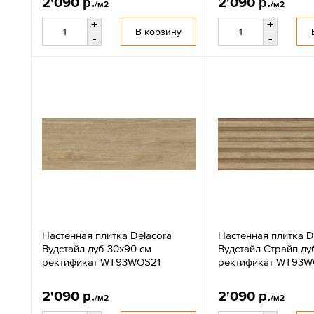
2'090 р.
2'090 р.
/м2
/м2
+
+
В корзину
-
-
Настенная плитка Delacora
Настенная плитка D
Вудстайл дуб 30x90 см
Вудстайл Страйп ду
ректификат WT93WOS21
ректификат WT93W
2'090 р.
2'090 р.
/м2
/м2