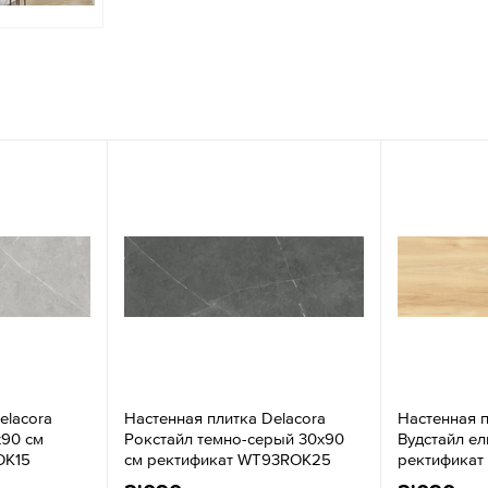
elacora
Настенная плитка Delacora
Настенная п
x90 см
Рокстайл темно-серый 30x90
Вудстайл ел
OK15
см ректификат WT93ROK25
ректификат