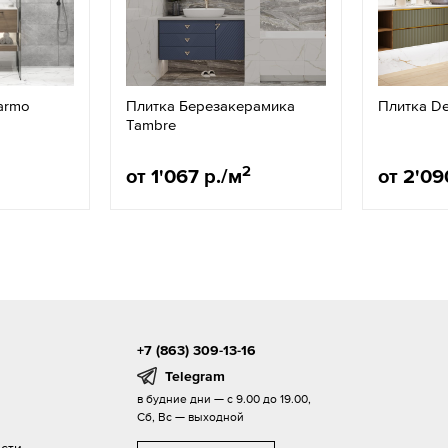
Marmo
Плитка Березакерамика
Плитка De
Tambre
2
от 1'067 р./м
от 2'09
+7 (863) 309-13-16
Telegram
в будние дни — с 9.00 до 19.00,
Сб, Вс — выходной