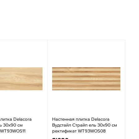
литка Delacora
Настенная плитка Delacora
ь 30x90 см
Вудстайл Страйп ель 30x90 см
 WT93WOS11
ректификат WT93WOS08