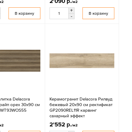
2'090 р.
м2
/м2
+
В корзину
В корзину
-
литка Delacora
Керамогранит Delacora Рилвуд
райп орех 30x90 см
бежевый 20x90 см ректификат
т WT93WOS55
GP2090REL11R карвинг
сахарный эффект
2'552 р.
м2
/м2