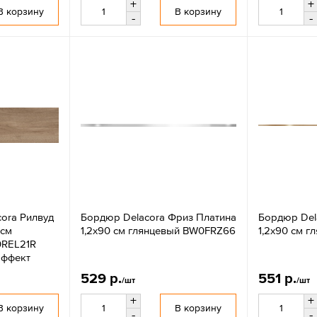
+
+
В корзину
В корзину
-
-
ora Рилвуд
Бордюр Delacora Фриз Платина
Бордюр Del
 см
1,2x90 см глянцевый BW0FRZ66
1,2x90 см 
0REL21R
эффект
529 р.
551 р.
/шт
/шт
+
+
В корзину
В корзину
-
-