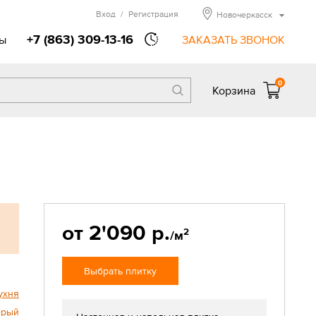
Вход
/
Регистрация
Новочеркасск
+7 (863) 309-13-16
ы
ЗАКАЗАТЬ ЗВОНОК
0
Корзина
от 2'090 р.
2
/м
Выбрать плитку
ухня
ерый