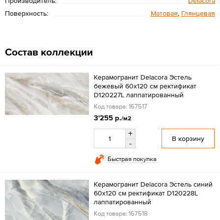
Производитель:
Delacora
Поверхность:
Матовая
,
Глянцевая
Состав коллекции
Керамогранит Delacora Эстель
бежевый 60x120 см ректификат
D120227L лаппатированный
Код товара: 167517
3'255 р.
/м2
+
В корзину
-
Быстрая покупка
Керамогранит Delacora Эстель синий
60x120 см ректификат D120228L
лаппатированный
Код товара: 167518