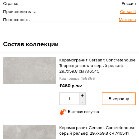
Страна:
Россия
Производитель:
Cersanit
Поверхность:
Матовая
Состав коллекции
Керамогранит Cersanit Concretehouse
Терраццо светло-серый рельеф
29,7х59,8 см A16545
Код товара: 155856
1'460 р.
/м2
+
В корзину
-
Быстрая покупка
Керамогранит Cersanit Concretehouse
серый рельеф 29,7х59,8 см A16541