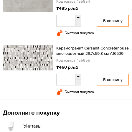
Код товара: 155854
1'485 р.
/м2
+
В корзину
-
Быстрая покупка
Керамогранит Cersanit Concretehouse
многоцветный 29,7х59,8 см A16539
Код товара: 155855
1'460 р.
/м2
+
В корзину
-
Быстрая покупка
Дополните покупку
Унитазы