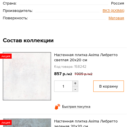
Страна:
Россия
Производитель:
ВКЗ (AXIMA)
Поверхность:
Матовая
Состав коллекции
Настенная плитка Axima Либретто
Акция
светлая 20x20 см
Код товара: 158242
857 р.
1'009 р.
/м2
/м2
+
В корзину
-
Быстрая покупка
Настенная плитка Axima Либретто
Акция
зеленая 20x20 см