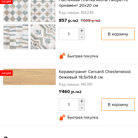
Акция
орнамент 20x20 см
Код товара: 158245
857 р.
1'009 р.
/м2
/м2
+
В корзину
-
Быстрая покупка
Керамогранит Cersanit Chesterwood
Акция
бежевый 18,5x59,8 см
Код товара: 145310
1'460 р.
/м2
+
В корзину
-
Быстрая покупка