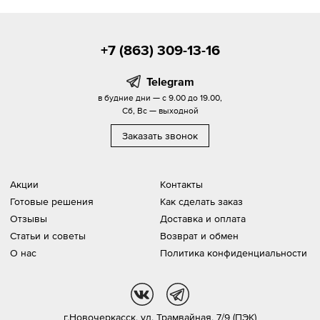
+7 (863) 309-13-16
Telegram
в будние дни — с 9.00 до 19.00,
Сб, Вс — выходной
Заказать звонок
Акции
Контакты
Готовые решения
Как сделать заказ
Отзывы
Доставка и оплата
Статьи и советы
Возврат и обмен
О нас
Политика конфиденциальности
vk
tg
г.Новочеркасск,
ул. Трамвайная, 7/9 (ПЭК)