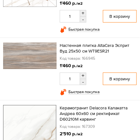
1'460 р.
/м2
+
В корзину
-
Быстрая покупка
Настенная плитка AltaCera Эсприт
Вуд 25x50 см WT9ESR21
Код товара: 166945
1'460 р.
/м2
+
В корзину
-
Быстрая покупка
Керамогранит Delacora Калакатта
Андреа 60x60 см ректификат
D60210M карвинг
Код товара: 167309
2'510 р.
/м2