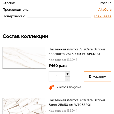
Страна:
Россия
Производитель:
AltaCera
Поверхность:
Глянцевая
Состав коллекции
Настенная плитка AltaCera Эсприт
Калакатта 25x50 см WT9ESR00
Код товара: 166943
1'460 р.
/м2
+
В корзину
-
Быстрая покупка
Настенная плитка AltaCera Эсприт
Волл 25x50 см WT9ESR01
Код товара: 166944