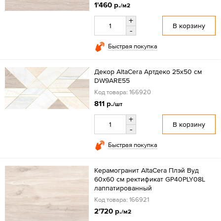
1'460 р.
/м2
+
В корзину
-
Быстрая покупка
Декор AltaCera Артдеко 25x50 см
DW9ARE55
Код товара: 166920
811 р.
/шт
+
В корзину
-
Быстрая покупка
Керамогранит AltaCera Плэй Вуд
60x60 см ректификат GP40PLY08L
лаппатированный
Код товара: 166921
2'720 р.
/м2