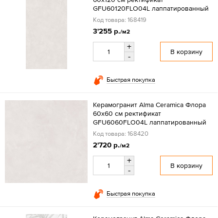
GFU60120FLO04L лаппатированный
Код товара: 168419
3'255 р.
/м2
+
В корзину
-
Быстрая покупка
Керамогранит Alma Ceramica Флора
60x60 см ректификат
GFU6060FLO04L лаппатированный
Код товара: 168420
2'720 р.
/м2
+
В корзину
-
Быстрая покупка