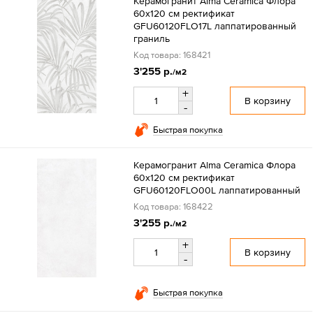
Керамогранит Alma Ceramica Флора
60x120 см ректификат
GFU60120FLO17L лаппатированный
граниль
Код товара: 168421
3'255 р.
/м2
+
В корзину
-
Быстрая покупка
Керамогранит Alma Ceramica Флора
60x120 см ректификат
GFU60120FLO00L лаппатированный
Код товара: 168422
3'255 р.
/м2
+
В корзину
-
Быстрая покупка