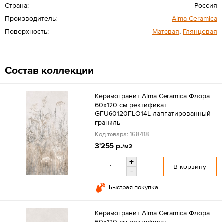
Страна:
Россия
Производитель:
Alma Ceramica
Поверхность:
Матовая
,
Глянцевая
Состав коллекции
Керамогранит Alma Ceramica Флора
60x120 см ректификат
GFU60120FLO14L лаппатированный
граниль
Код товара: 168418
3'255 р.
/м2
+
В корзину
-
Быстрая покупка
Керамогранит Alma Ceramica Флора
60x120 см ректификат