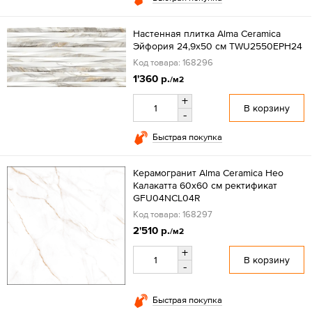
Настенная плитка Alma Ceramica
Эйфория 24,9x50 см TWU2550EPH24
Код товара: 168296
1'360 р.
/м2
+
В корзину
-
Быстрая покупка
Керамогранит Alma Ceramica Нео
Калакатта 60x60 см ректификат
GFU04NCL04R
Код товара: 168297
2'510 р.
/м2
+
В корзину
-
Быстрая покупка