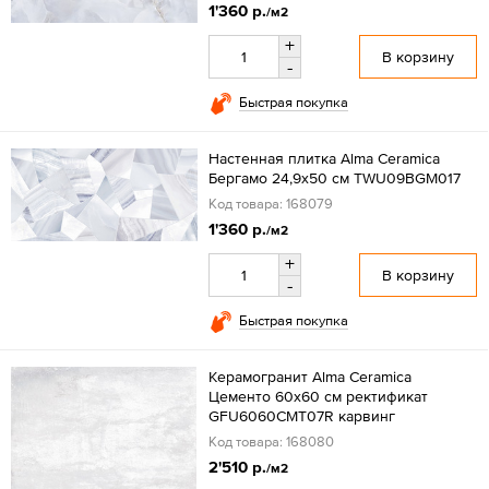
1'360 р.
/м2
+
В корзину
-
Быстрая покупка
Настенная плитка Alma Ceramica
Бергамо 24,9x50 см TWU09BGM017
Код товара: 168079
1'360 р.
/м2
+
В корзину
-
Быстрая покупка
Керамогранит Alma Ceramica
Цементо 60x60 см ректификат
GFU6060CMT07R карвинг
Код товара: 168080
2'510 р.
/м2