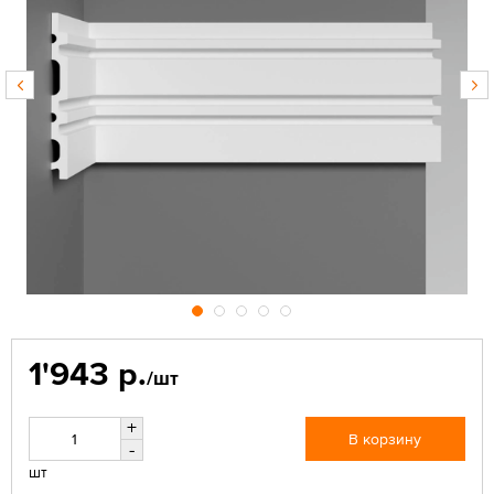
1'943 р.
/шт
+
В корзину
-
шт