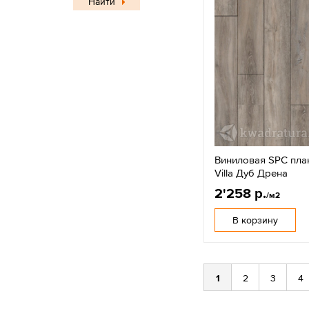
Найти
Виниловая SPC план
Villa Дуб Дрена
2'258 р.
/м2
В корзину
1
2
3
4