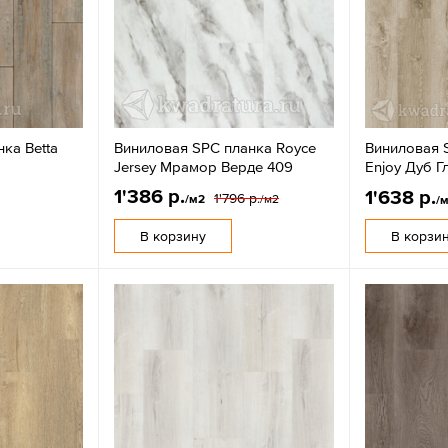
ка Betta
Виниловая SPC планка Royce
Виниловая 
Jersey Мрамор Верде 409
Enjoy Дуб Г
1'386 р.
1'638 р.
1'796 р.
/м2
/м2
/
В корзину
В корзи