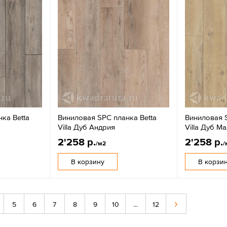
ка Betta
Виниловая SPC планка Betta
Виниловая S
Villa Дуб Андрия
Villa Дуб М
2'258 р.
2'258 р.
/м2
/
В корзину
В корзи
5
6
7
8
9
10
...
12