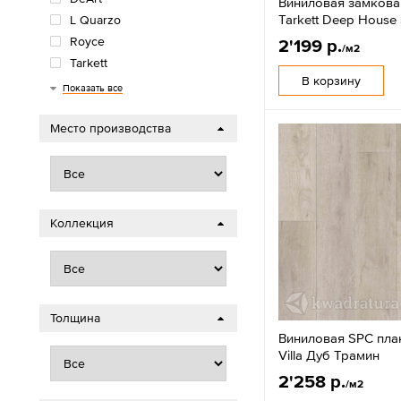
Виниловая замкова
Tarkett Deep House 
L Quarzo
Royce
2'199 р.
/м2
Tarkett
В корзину
Timber
Кронапласт
Показать все
Место производства
Коллекция
Толщина
Виниловая SPC план
Villa Дуб Трамин
2'258 р.
/м2