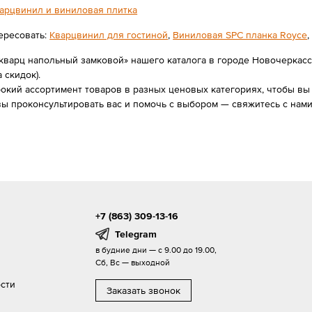
арцвинил и виниловая плитка
ересовать:
Кварцвинил для гостиной
,
Виниловая SPС планка Royce
кварц напольный замковой» нашего каталога в городе Новочеркасске
а скидок).
ий ассортимент товаров в разных ценовых категориях, чтобы вы в
ы проконсультировать вас и помочь с выбором — свяжитесь с нам
+7 (863) 309-13-16
Telegram
в будние дни — с 9.00 до 19.00,
Сб, Вс — выходной
сти
Заказать звонок