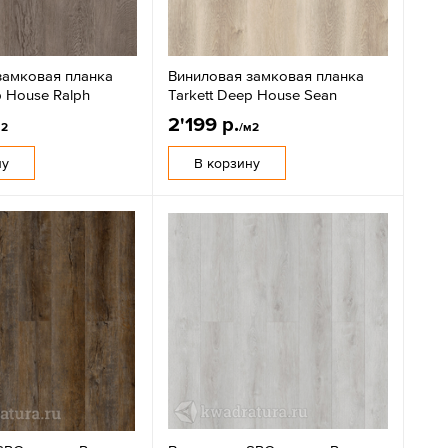
замковая планка
Виниловая замковая планка
p House Ralph
Tarkett Deep House Sean
2'199 р.
м2
/м2
ну
В корзину