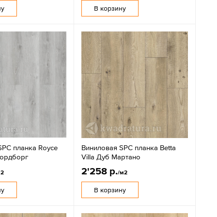
ну
В корзину
SPC планка Royce
Виниловая SPC планка Betta
Нордборг
Villa Дуб Мартано
2'258 р.
м2
/м2
ну
В корзину