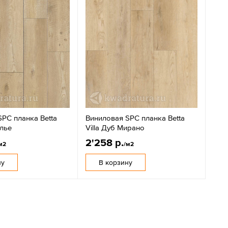
PC планка Betta
Виниловая SPC планка Betta
алье
Villa Дуб Мирано
2'258 р.
м2
/м2
ну
В корзину