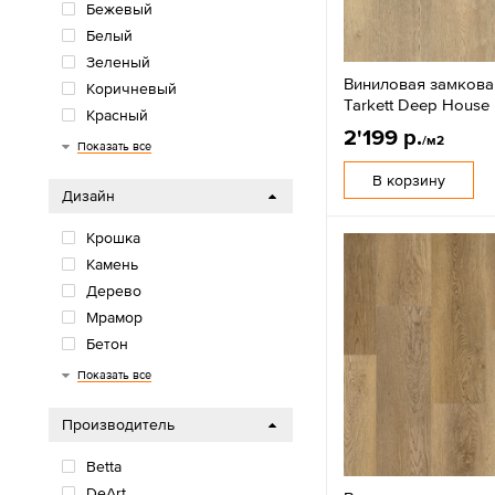
Бежевый
Белый
Зеленый
Виниловая замкова
Коричневый
Tarkett Deep House
Красный
2'199 р.
/м2
Многоцветный
Оранжевый/желтый
Розовый/фиолетовый
Серый
Синий/голубой
Черный
Показать все
В корзину
Дизайн
Крошка
Камень
Дерево
Мрамор
Бетон
Елочка
Показать все
Производитель
Betta
DeArt