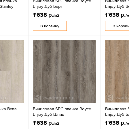
я планка
Виниловая SPC планка Royce
Виниловая 
Stanley
Enjoy Дуб Берг
Enjoy Дуб В
1'638 р.
1'638 р.
/м2
/
В корзину
В корзи
ка Betta
Виниловая SPC планка Royce
Виниловая 
Enjoy Дуб Шпиц
Enjoy Дуб 
1'638 р.
1'638 р.
/м2
/