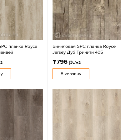
SPC планка Royce
Виниловая SPC планка Royce
ленвей
Jersey Дуб Тринити 405
1'796 р.
м2
/м2
ну
В корзину