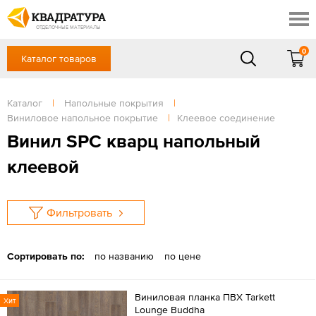
Новочеркасск
Скидки
Акции
ОТДЕЛОЧНЫЕ МАТЕРИАЛЫ
Готовые решения
0
Каталог товаров
+7 (863) 309-13-16
Доставка и оплата
Контакты
в будние дни — с 9.00 до 19.00,
Сб, Вс — выходной
Каталог
|
Напольные покрытия
|
Отзывы
Виниловое напольное покрытие
|
Клеевое соединение
ЗАКАЗАТЬ ЗВОНОК
Винил SPC кварц напольный
Вход
/
Регистрация
клеевой
Фильтровать
Сортировать по:
по названию
по цене
Виниловая планка ПВХ Tarkett
Хит
Lounge Buddha