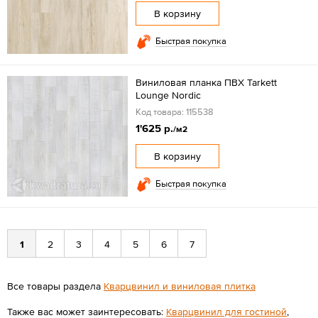
В корзину
Быстрая покупка
Виниловая планка ПВХ Tarkett
Lounge Nordic
Код товара: 115538
1'625 р.
/м2
В корзину
Быстрая покупка
1
2
3
4
5
6
7
Все товары раздела
Кварцвинил и виниловая плитка
Также вас может заинтересовать:
Кварцвинил для гостиной
,