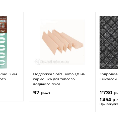
ermo 3 мм
Подложка Solid Termo 1,8 мм
Ковровое
лого
гармошка для теплого
Синтелон
водяного пола
97 р.
1'730 р.
/м2
1'454 р.
При покупк