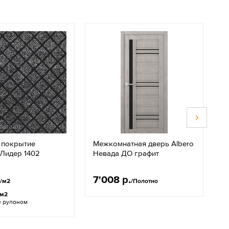
 покрытие
Межкомнатная дверь Albero
М
 Лидер 1402
Невада ДО графит
Т
Д
7'008 р.
8
/м2
/Полотно
/м2
е рулоном