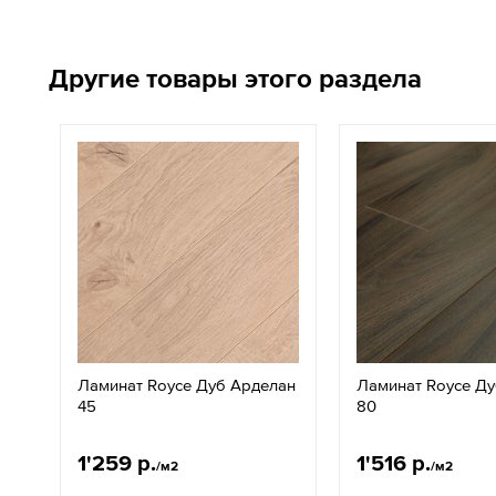
Другие товары этого раздела
Ламинат Royce Дуб Арделан
Ламинат Royce Ду
45
80
1'259 р.
1'516 р.
/м2
/м2