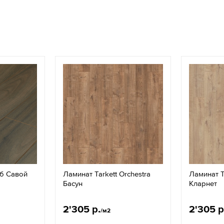
б Савой
Ламинат Tarkett Orchestra
Ламинат Ta
Басун
Кларнет
2'305 р.
2'305 р
/м2