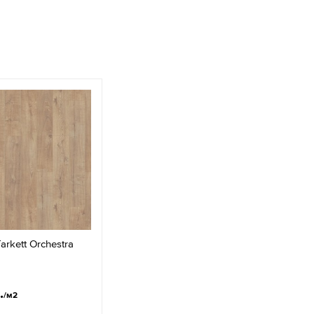
rkett Orchestra
.
/м2