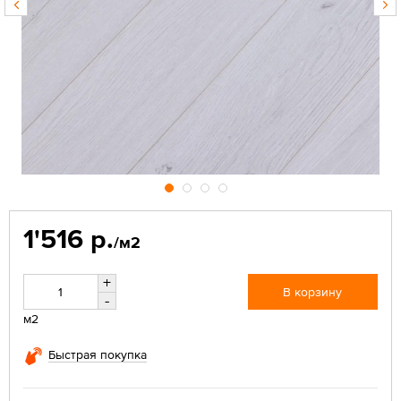
1'516 р.
/м2
+
В корзину
-
м2
Быстрая покупка