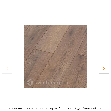
Ламинат Kastamonu Floorpan SunFloor Дуб Альгамбра