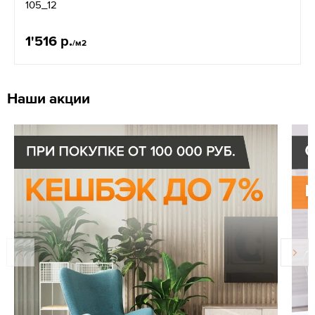
105_12
1'516 р.
/м2
Наши акции