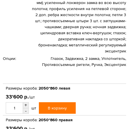
мм); усиленный лонжерон замка во всю высоту
полотна; профиль усиления на петлевой стороне;
2 доп. ребра жесткости внутри полотна; петли 3
шт.; противосъемные штыри 3 шт. с заглушками-
чашками; дверная ручка; ночная задвижка;
цилиндровая вставка ключ-вертушок; глазок;
декоративная накладка со шторкой;
броненакладка; металлический регулируемый
эксцентрик
Опции:
Глазок, Задвижка, 2 замка, Уплотнитель,
Противосъемные ригели, Ручка, Эксцентрик
Размеры короба:
2050*860 левая
33'600 р.
/шт
+
В корзину
шт
-
Размеры короба:
2050*860 правая
33'600 р.
/шт