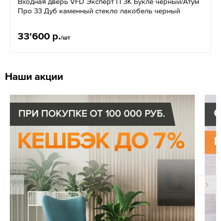
Входная дверь VFD Эксперт П 3K Букле черный/Aтум
Про 33 Дуб каменный стекло лакобель черный
33'600 р.
/шт
Наши акции