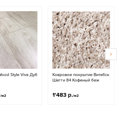
ood Style Viva Дуб
Ковровое покрытие Витебск
М
Шегги 84 Кофеный беж
А
а
л
.
1'483 р.
6
/м2
/м2