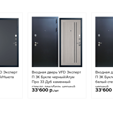
D Эксперт
Входная дверь VFD Эксперт
Входная 
й/Ньюта
П 3K Букле черный/Aтум
П 3K Букл
Про 33 Дуб каменный
белый ст
стекло лакобель черный
черный
33'600 р.
33'600 
/шт