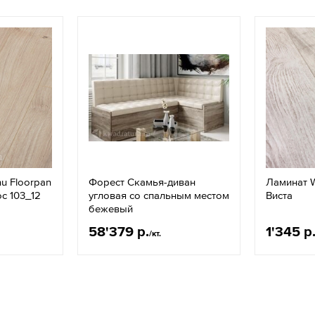
u Floorpan
Форест Скамья-диван
Ламинат W
с 103_12
угловая со спальным местом
Виста
бежевый
58'379 р.
1'345 р
/кт.