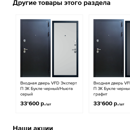
Другие товары этого раздела
Входная дверь VFD Эксперт
Входная дверь VF
П 3K Букле черный/Ньюта
П 3K Букле черны
серый
графит
33'600 р.
33'600 р.
/шт
/шт
Наши акции