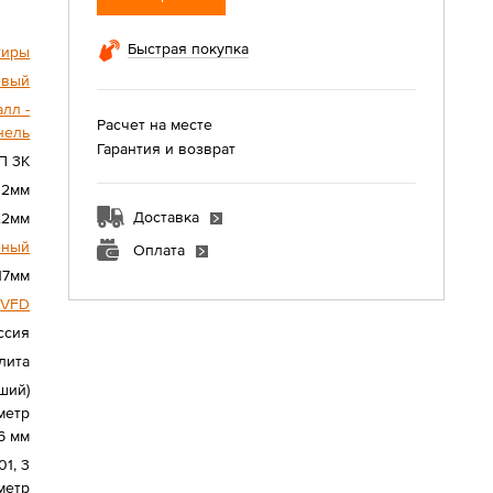
Быстрая покупка
тиры
евый
лл -
Расчет на месте
нель
Гарантия и возврат
П 3K
02мм
Доставка
.2мм
нный
Оплата
17мм
VFD
ссия
лита
ший)
метр
6 мм
1, 3
метр