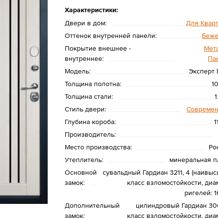
Характеристики:
Двери в дом:
Для Квар
Оттенок внутренней панели:
Беж
Покрытие внешнее -
Мета
внутреннее:
Па
Модель:
Эксперт 
Толщина полотна:
1
Толщина стали:
1
Стиль двери:
Совреме
Глубина короба:
1
Производитель:
Место производства:
Ро
Утеплитель:
минеральная п
Основной
сувальдный Гардиан 3211, 4 (наивыс
замок:
класс взломостойкости, диа
ригелей: 1
Дополнительный
цилиндровый Гардиан 300
замок:
класс взломостойкости, диа