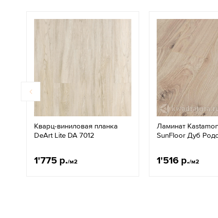
Кварц-виниловая планка
Ламинат Kastamon
DeArt Lite DA 7012
SunFloor Дуб Родо
1'775 р.
1'516 р.
/м2
/м2