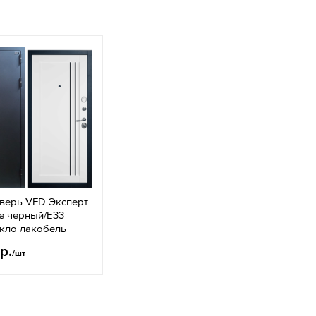
дверь VFD Эксперт
е черный/E33
екло лакобель
р.
/шт