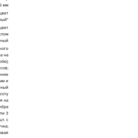
6 мм
цвет
ный"
цвет
клом
рный
ного
ра на
обе);
сов;
ение
мм и
нный
соту
я на
ебра
ли 3
т. с
чка;
овая