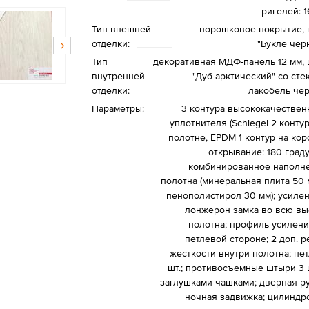
ригелей: 1
Тип внешней
порошковое покрытие, 
отделки:
"Букле чер
Тип
декоративная МДФ-панель 12 мм, 
внутренней
"Дуб арктический" со сте
отделки:
лакобель че
Параметры:
3 контура высококачествен
уплотнителя (Schlegel 2 конту
полотне, EPDM 1 контур на кор
открывание: 180 граду
комбинированное наполн
полотна (минеральная плита 50 
пенополистирол 30 мм); усиле
лонжерон замка во всю вы
полотна; профиль усилени
петлевой стороне; 2 доп. р
жесткости внутри полотна; пет
шт.; противосъемные штыри 3 ш
заглушками-чашками; дверная ру
ночная задвижка; цилиндр