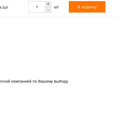
+
.
В корзину
шт
/шт
-
ртной компанией по Вашему выбору.