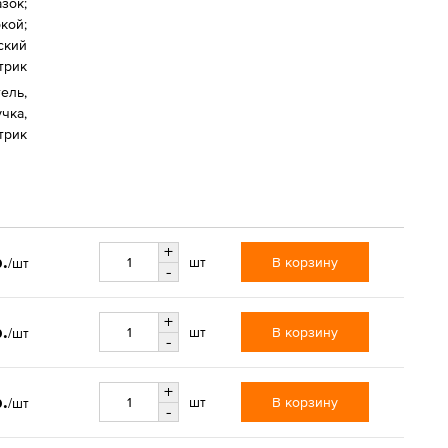
зок;
кой;
ский
трик
тель,
чка,
трик
+
.
В корзину
шт
/шт
-
+
.
В корзину
шт
/шт
-
+
.
В корзину
шт
/шт
-