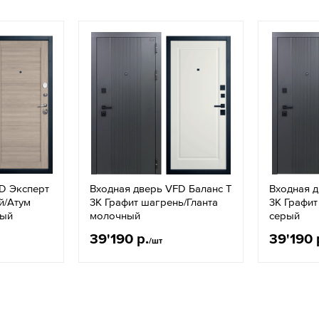
D Эксперт
Входная дверь VFD Баланс T
Входная д
й/Aтум
3К Графит шагрень/Гланта
3К Графит
ный
молочный
серый
39'190 р.
39'190 
/шт