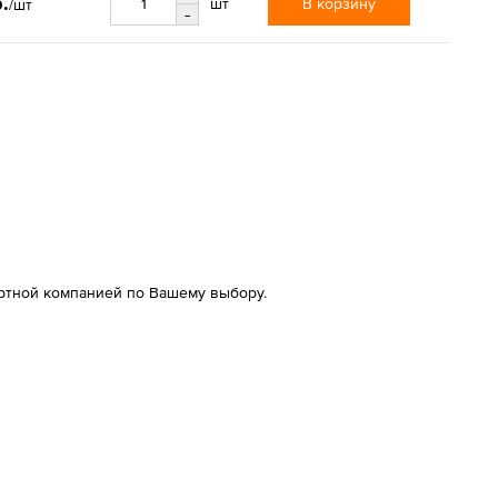
.
В корзину
шт
/шт
-
ртной компанией по Вашему выбору.