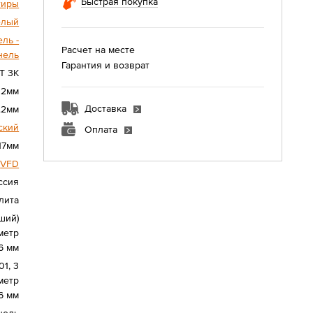
Быстрая покупка
тиры
елый
ль -
Расчет на месте
нель
Гарантия и возврат
T 3К
12мм
Доставка
.2мм
ский
Оплата
17мм
VFD
ссия
лита
ший)
метр
6 мм
1, 3
метр
6 мм