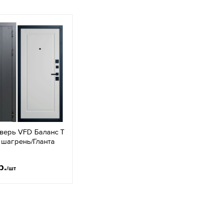
верь VFD Баланс T
 шагрень/Гланта
р.
/шт