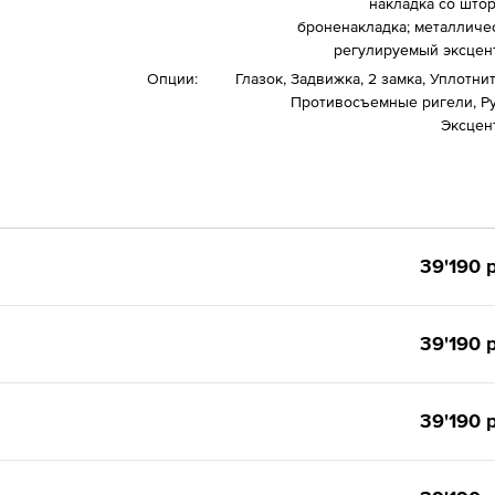
накладка со штор
броненакладка; металличе
регулируемый эксцен
Опции:
Глазок, Задвижка, 2 замка, Уплотни
Противосъемные ригели, Ру
Эксцен
39'190 р
39'190 р
39'190 р