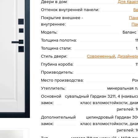
Двери в дом:
Для Квар
Оттенок внутренней панели:
Б
Покрытие внешнее -
Пане
внутреннее:
Па
Модель:
Баланс 
Толщина полотна:
1
Толщина стали:
1
Стиль двери:
Современный
,
Дизайнер
Глубина короба:
1
Производитель:
Место производства:
Ро
Утеплитель:
минеральная п
Основной
сувальдный Гардиан 3211, 4 (наивыс
замок:
класс взломостойкости, диа
ригелей: 1
Дополнительный
цилиндровый Гардиан 300
замок:
класс взломостойкости, диа
ригелей: 1