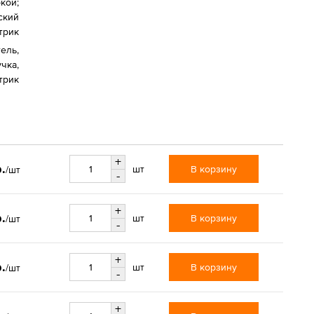
кой;
ский
трик
тель,
чка,
трик
+
.
В корзину
шт
/шт
-
+
.
В корзину
шт
/шт
-
+
.
В корзину
шт
/шт
-
+