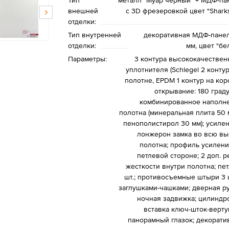
Тип
металл "Муар черный" + МДФ-па
внешней
с 3D фрезеровкой цвет "Sharks
отделки:
Тип внутренней
декоративная МДФ-панел
отделки:
мм, цвет "бе
Параметры:
3 контура высококачествен
уплотнителя (Schlegel 2 конту
полотне, EPDM 1 контур на кор
открывание: 180 граду
комбинированное наполн
полотна (минеральная плита 50 
пенополистирол 30 мм); усиле
лонжерон замка во всю вы
полотна; профиль усилени
петлевой стороне; 2 доп. р
жесткости внутри полотна; пет
шт.; противосъемные штыри 3 ш
заглушками-чашками; дверная ру
ночная задвижка; цилиндр
вставка ключ-шток-верту
панорамный глазок; декорати