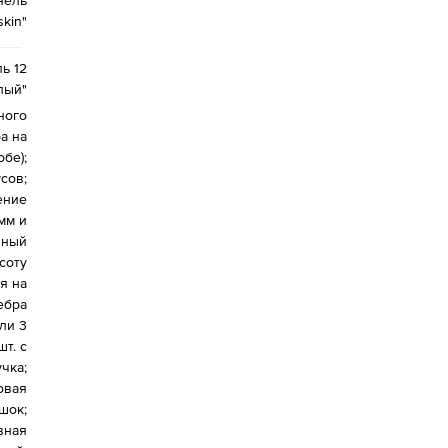
нель
kin"
ь 12
лый"
ного
ра на
обе);
сов;
ение
мм и
нный
соту
я на
ебра
ли 3
т. с
чка;
овая
шок;
вная