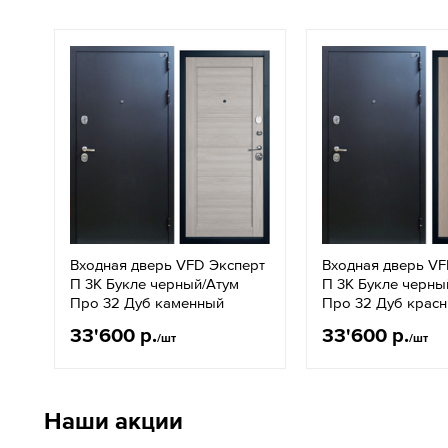
Входная дверь VFD Эксперт
Входная дверь VF
П 3K Букле черный/Aтум
П 3K Букле черны
Про 32 Дуб каменный
Про 32 Дуб крас
33'600 р.
33'600 р.
/шт
/шт
Наши акции