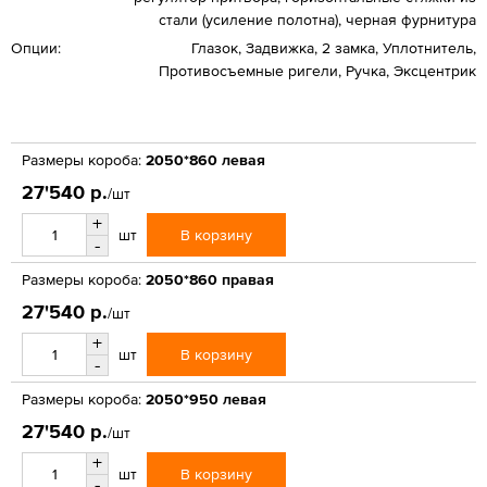
стали (усиление полотна), черная фурнитура
Опции:
Глазок, Задвижка, 2 замка, Уплотнитель,
Противосъемные ригели, Ручка, Эксцентрик
Размеры короба:
2050*860 левая
27'540 р.
/шт
+
В корзину
шт
-
Размеры короба:
2050*860 правая
27'540 р.
/шт
+
В корзину
шт
-
Размеры короба:
2050*950 левая
27'540 р.
/шт
+
В корзину
шт
-