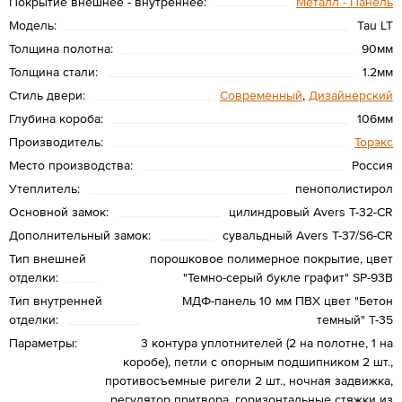
Покрытие внешнее - внутреннее:
Металл - Панель
Модель:
Tau LT
Толщина полотна:
90мм
Толщина стали:
1.2мм
Стиль двери:
Современный
,
Дизайнерский
Глубина короба:
106мм
Производитель:
Торэкс
Место производства:
Россия
Утеплитель:
пенополистирол
Основной замок:
цилиндровый Avers T-32-CR
Дополнительный замок:
сувальдный Avers T-37/S6-CR
Тип внешней
порошковое полимерное покрытие, цвет
отделки:
"Темно-серый букле графит" SP-93B
Тип внутренней
МДФ-панель 10 мм ПВХ цвет "Бетон
отделки:
темный" T-35
Параметры:
3 контура уплотнителей (2 на полотне, 1 на
коробе), петли с опорным подшипником 2 шт.,
противосъемные ригели 2 шт., ночная задвижка,
регулятор притвора, горизонтальные стяжки из