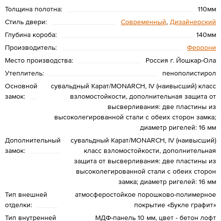
Толщина полотна:
110мм
Стиль двери:
Современный
,
Дизайнерский
Глубина короба:
140мм
Производитель:
Феррони
Место производства:
Россия г. Йошкар-Ола
Утеплитель:
пенополистирол
Основной
сувальдный Kарат/MONARCH, IV (наивысший) класс
замок:
взломостойкости, дополнительная защита от
высверливания: две пластины из
высоколегированной стали с обеих сторон замка;
диаметр ригелей: 16 мм
Дополнительный
сувальдный Карат/MONARCH, IV (наивысший)
замок:
класс взломостойкости, дополнительная
защита от высверливания: две пластины из
высоколегированной стали с обеих сторон
замка; диаметр ригелей: 16 мм
Тип внешней
атмосферостойкое порошково-полимерное
отделки:
покрытие «Букле графит»
Тип внутренней
МДФ-панель 10 мм, цвет - бетон лофт