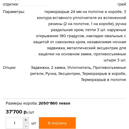
отделки:
грей
Параметры:
терморазрыв 24 мм на полотне и коробе, 3
контура вставного уплотнителя из вспененной
резины (2 на полотне, 1 на коробе), ручка
раздельная хром, петли 3 шт. наружные
открывание 180 градусов, накладки овальные с
защитой от сквозняка хром, независимая ночная
задвижка, металлический эксцентрик для
защёлки на основном замке, противосъемные
штыри 3 шт.
Опции:
Задвижка, 2 замка, Уплотнитель, Противосъемные
ригели, Ручка, Эксцентрик, Терморазрыв в коробе,
Терморазрыв в полотне
Размеры короба:
2050*860 левая
37'700 р.
/шт
+
В корзину
шт
-