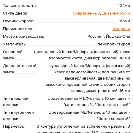
Толщина полотна:
104мм
Стиль двери:
Современный
,
Дизайнерский
Глубина короба:
115мм
Производитель:
Феррони
Место производства:
Россия г. Йошкар-Ола
Утеплитель:
пенополистирол
Основной
цилиндровый Карат/Монарх, 4 (наивысший) класс
замок:
взломостойкости, диаметр ригелей: 16 мм
Дополнительный
сувальдный Карат/Монарх, 4 (наивысший)
замок:
класс взломостойкости, доп. защита от
высверливания: две пластины из
высоколегированной стали с обеих сторон
замка, диаметр ригелей: 16 мм
Тип внешней
фрезерованная МДФ-панель 10 мм, цвет –
отделки:
"сатин черный", "бетон лофт грей"
Тип внутренней
фрезерованная МДФ-панель 10 мм, цвет -
отделки:
"бетон снежный"
Параметры:
3 контура уплотнения из вспененной резины, 3
петли внешние открывание 180 градусов, ручка