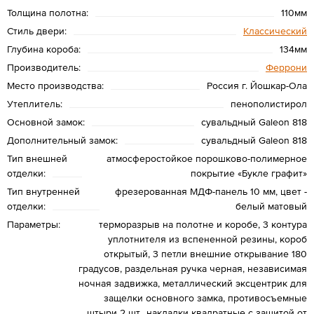
Толщина полотна:
110мм
Стиль двери:
Классический
Глубина короба:
134мм
Производитель:
Феррони
Место производства:
Россия г. Йошкар-Ола
Утеплитель:
пенополистирол
Основной замок:
сувальдный Galeon 818
Дополнительный замок:
сувальдный Galeon 818
Тип внешней
атмосферостойкое порошково-полимерное
отделки:
покрытие «Букле графит»
Тип внутренней
фрезерованная МДФ-панель 10 мм, цвет -
отделки:
белый матовый
Параметры:
терморазрыв на полотне и коробе, 3 контура
уплотнителя из вспененной резины, короб
открытый, 3 петли внешние открывание 180
градусов, раздельная ручка черная, независимая
ночная задвижка, металлический эксцентрик для
защелки основного замка, противосъемные
штыри 2 шт., накладки квадратные с защитой от