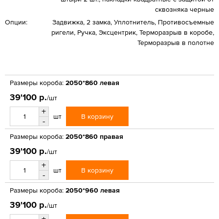
сквозняка черные
Опции:
Задвижка, 2 замка, Уплотнитель, Противосъемные
ригели, Ручка, Эксцентрик, Терморазрыв в коробе,
Терморазрыв в полотне
Размеры короба:
2050*860 левая
39'100 р.
/шт
+
В корзину
шт
-
Размеры короба:
2050*860 правая
39'100 р.
/шт
+
В корзину
шт
-
Размеры короба:
2050*960 левая
39'100 р.
/шт
+